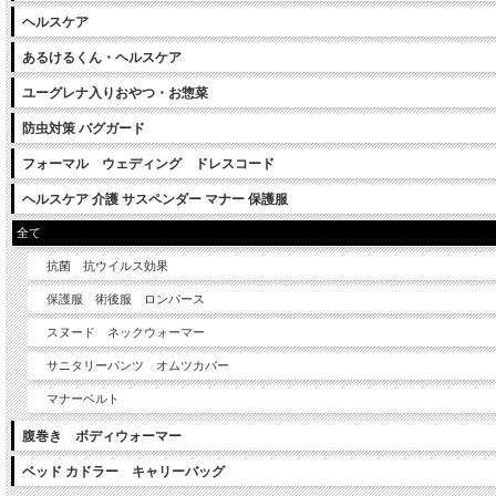
ヘルスケア
あるけるくん・ヘルスケア
ユーグレナ入りおやつ・お惣菜
防虫対策 バグガード
フォーマル ウェディング ドレスコード
ヘルスケア 介護 サスペンダー マナー 保護服
全て
抗菌 抗ウイルス効果
保護服 術後服 ロンパース
スヌード ネックウォーマー
サニタリーパンツ オムツカバー
マナーベルト
腹巻き ボディウォーマー
ベッド カドラー キャリーバッグ