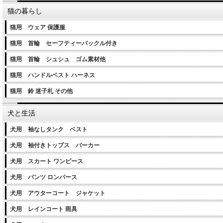
猫の暮らし
猫用 ウェア 保護服
猫用 首輪 セーフティーバックル付き
猫用 首輪 シュシュ ゴム素材他
猫用 ハンドルベスト ハーネス
猫用 鈴 迷子札 その他
犬と生活
犬用 袖なしタンク ベスト
犬用 袖付きトップス パーカー
犬用 スカート ワンピース
犬用 パンツ ロンパース
犬用 アウターコート ジャケット
犬用 レインコート 雨具