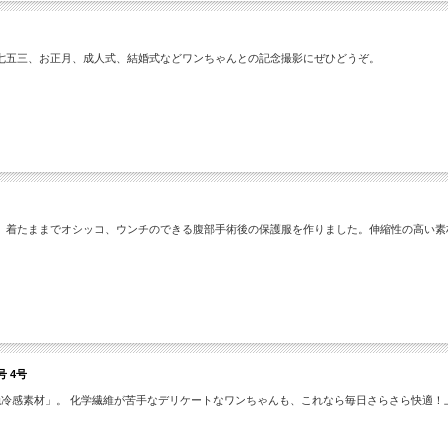
七五三、お正月、成人式、結婚式などワンちゃんとの記念撮影にぜひどうぞ。
、着たままでオシッコ、ウンチのできる腹部手術後の保護服を作りました。伸縮性の高い素
号 4号
触冷感素材」。 化学繊維が苦手なデリケートなワンちゃんも、これなら毎日さらさら快適