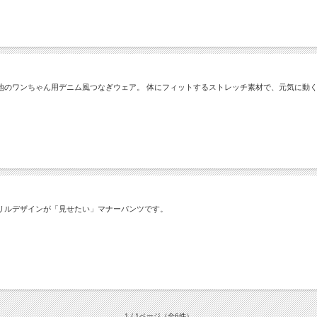
地のワンちゃん用デニム風つなぎウェア。 体にフィットするストレッチ素材で、元気に動く
リルデザインが「見せたい」マナーパンツです。
1 / 1ページ
（全6件）