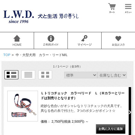
TOP
>
中・大型犬用 カラー・リードM/L
1 / 1ページ
（全3件）
Ｌトリコチェック カラー/リード Ｌ（※カラーとリー
ドは別売りとなります）
絶妙な色合いがオシャレなトリコチェックの犬具です。
異なる色の糸で付けた、3つのボタンがポイント☆
価格： 2,750円(税抜 2,500円)
～