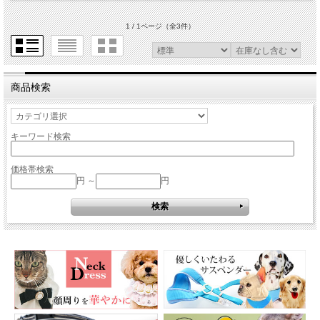
1 / 1ページ
（全3件）
商品検索
キーワード検索
価格帯検索
円 ～
円