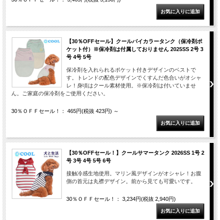
【30％OFFセール】クールバイカラータンク（保冷剤ポ
ケット付）※保冷剤は付属しておりません 2025SS 2号 3
号 4号 5号
保冷剤を入れられるポケット付きデザインのベストで
す。トレンドの配色デザインでくすんだ色合いがオシャ
レ！身頃はクール素材使用。※保冷剤は付いていませ
ん。ご家庭の保冷剤をご使用ください。
30％ＯＦＦセール！： 465円(税抜 423円)
～
【30％OFFセール！】クールサマータンク 2026SS 1号 2
号 3号 4号 5号 6号
接触冷感生地使用。マリン風デザインがオシャレ！お腹
側の首元は丸襟デザイン。前から見ても可愛いです。
30％ＯＦＦセール！： 3,234円(税抜 2,940円)