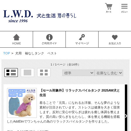
TOP
>
犬用 袖なしタンク ベスト
1 / 1ページ
（全14件）
【セール対象外】リラックスパイルタンク 2025AW犬と
生活
着ることで「元気」になれるお洋服、そんな夢のような
素材が注目されています。ストレスは健康を大きく阻害
します。反対に安心や安らぎは疲れを癒し体調を整えま
す。質の高い安らぎをもたらし、体を整える機能を搭載
したAddElmでワンちゃんの為のリラックスパイルタンクを作りました。