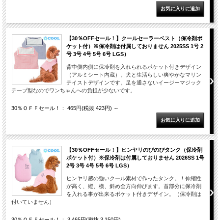
【30％OFFセール！】クールセーラーベスト（保冷剤ポ
ケット付）※保冷剤は付属しておりません 2025SS 1号 2
号 3号 4号 5号 6号 LGS）
背中側内側に保冷剤を入れられるポケット付きデザイン
（アルミシート内蔵）。犬と生活らしい爽やかなマリン
テイストデザインです。足を通さないイージーマジック
テープ型なのでワンちゃんへの負担が少ないです。
30％ＯＦＦセール！： 465円(税抜 423円)
～
【30％OFFセール！】ヒンヤリのびのびタンク（保冷剤
ポケット付）※保冷剤は付属しておりません 2026SS 1号
2号 3号 4号 5号 6号 LGS）
ヒンヤリ感の強いクール素材で作ったタンク。！伸縮性
が高く、縦、横、斜め全方向伸びます。首部分に保冷剤
を入れる事が出来るポケット付きデザイン。（保冷剤は
付いていません）
30％ＯＦＦセール！： 3,465円(税抜 3,150円)