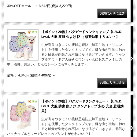
30％OFFセール！： 3,542円(税抜 3,220円)
【ポイント20倍】バグガードタンクキャンプ【L.W.D.
l.w.d. 犬服 夏服 虫よけ 防虫 忌避効果 トリエント】
虫が寄りつきにくい接触忌避防虫加工生地（トリエン
ト）を使用したタンクトップです。嫌な虫が生地に触れ
ると触覚が刺激され不快になり逃げていきます。キャン
プ＆アウトドア大好きなワンちゃんにおススメ！山の
中、湖畔、川沿い、どんなシーンにもマッチします♪
価格： 4,840円(税抜 4,400円)
～
【ポイント20倍】バグガードタンクキュート【L.W.D.
l.w.d. 犬服 防虫 虫よけ タンクトップ 安心 安全 忌避効
果】
虫が寄りつきにくい接触忌避防虫加工生地（トリエン
ト）を使用したタンクトップです。嫌な虫が生地に触れ
ると触覚が刺激され不快になり逃げていきます。元気な
パイナップルとマーガレットのプリントがかわいいです！