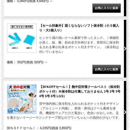
価格： 5,060円(税抜 4,600円)
～
【セール対象外】固くならないソフト保冷剤（小３個入
り・大1個入り）
ヒンヤリ感の強いクール素材で作ったタンク。！伸縮性
が高く、縦、横、斜め全方向伸びます。首部分に保冷剤
を入れる事が出来るポケット付きデザイン。（保冷剤は
付いていません）
価格： 352円(税抜 320円)
～
【30％OFFセール！】熱中症対策クールベスト（保冷剤
ポケット付）※保冷剤は付属しておりません 1号 2号 3号
4号 5号 6号 LGS）
背中側内側に保冷剤を入れられるポケット付きデザイン
（アルミシート内蔵）。表側・身頃はクール素材を使
用。機能性ウェアだけど風合い、色合いがおしゃれ。足
を通さないイージーマジックテープ型なのでワンちゃんへの負担が少ないです。
30％ＯＦＦセール！： 4,235円(税抜 3,850円)