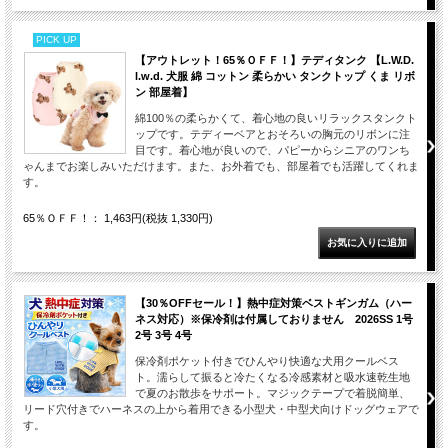
PICK UP
【アウトレット！65％ＯＦＦ！】テディタンク 【L.W.D.
l.w.d. 犬服 綿 コットン 柔らかい タンクトップ くま リボ
ン 部屋着】
綿100％の柔らかくて、着心地の良いリラックスタンクト
ップです。テディーベアとおそろいの胸元のリボンに注
目です。着心地が良いので、パピーからシニアのワンち
ゃんまでお楽しみいただけます。また、お外着でも、部屋着でも活躍してくれま
す。
65％ＯＦＦ！： 1,463円(税抜 1,330円)
【30％OFFセール！】熱中症対策ベストギンガム（ハー
ネス対応）※保冷剤は付属しておりません 2026SS 1号
2号 3号 4号
保冷剤ポケット付きでひんやり快適な犬用クールベス
ト。濡らして振ると冷たくなる冷感素材と吸水速乾生地
で夏のお散歩をサポート。マジックテープで着脱簡単、
リード穴付きでハーネスの上から着用できる小型犬・中型犬向けドッグウェアで
す。