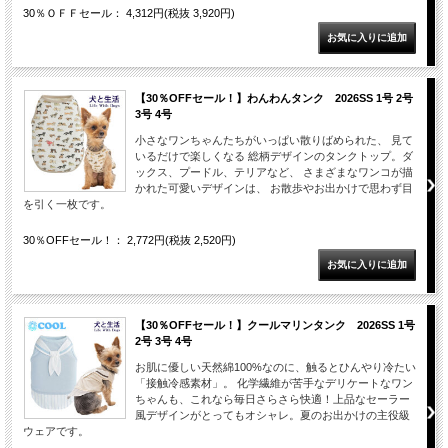
30％ＯＦＦセール： 4,312円(税抜 3,920円)
【30％OFFセール！】わんわんタンク 2026SS 1号 2号
3号 4号
小さなワンちゃんたちがいっぱい散りばめられた、 見て
いるだけで楽しくなる 総柄デザインのタンクトップ。ダ
ックス、プードル、テリアなど、 さまざまなワンコが描
かれた可愛いデザインは、 お散歩やお出かけで思わず目
を引く一枚です。
30％OFFセール！： 2,772円(税抜 2,520円)
【30％OFFセール！】クールマリンタンク 2026SS 1号
2号 3号 4号
お肌に優しい天然綿100%なのに、触るとひんやり冷たい
「接触冷感素材」。 化学繊維が苦手なデリケートなワン
ちゃんも、これなら毎日さらさら快適！上品なセーラー
風デザインがとってもオシャレ。夏のお出かけの主役級
ウェアです。