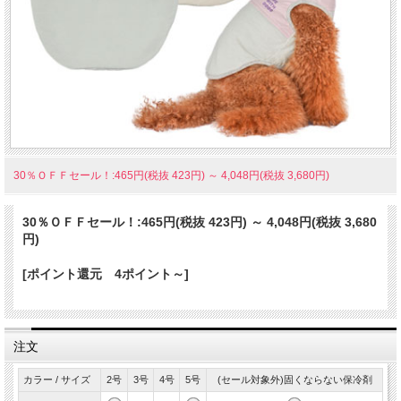
シンプルデザインの高機能タンク
身頃の生地には接触冷感で通気性の高い「ミラキュラスクール」を使用しまし
た。蒸し暑い夏も快適な着心地を保ちます。背中側には保冷剤が入れられるポケ
ットが付き。凍らした保冷剤を入れてよりヒンヤリクールに着ることができま
す。初夏から厳しい暑さの晩夏まで活躍してくれる一着です。
30％ＯＦＦセール！:465円(税抜 423円)
～
4,048円(税抜 3,680円)
30％ＯＦＦセール！:
465円(税抜 423円)
～
4,048円(税抜 3,680
円)
[ポイント還元 4ポイント～]
注文
カラー / サイズ
2号
3号
4号
5号
(セール対象外)固くならない保冷剤