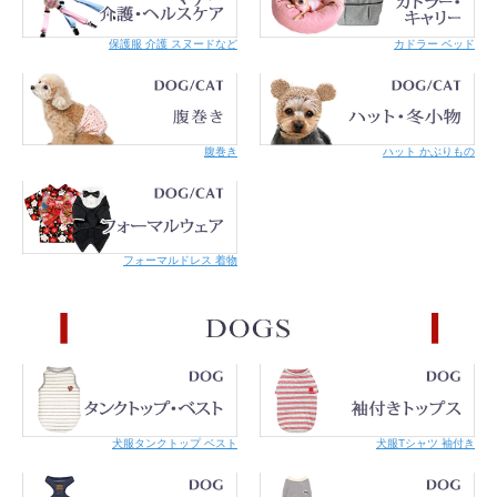
保護服 介護 スヌードなど
カドラー ベッド
腹巻き
ハット かぶりもの
フォーマルドレス 着物
保冷剤を入れたらもっとクール！
※保冷剤は付属しておりません。購入の際は選択肢からお選びください。
背中に保冷剤を入れられるポケットを付けました。開け口はマジックテープなの
犬服タンクトップ ベスト
犬服Tシャツ 袖付き
で出し入れも簡単。強い日差しが当たる背中を重点的に冷やすので、暑い夏も快
適です。