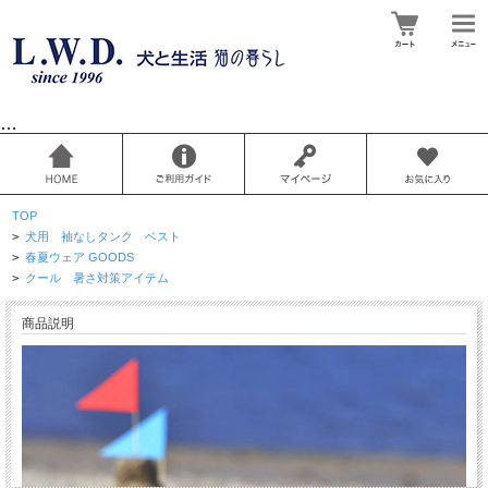
…
TOP
>
犬用 袖なしタンク ベスト
>
春夏ウェア GOODS
>
クール 暑さ対策アイテム
商品説明