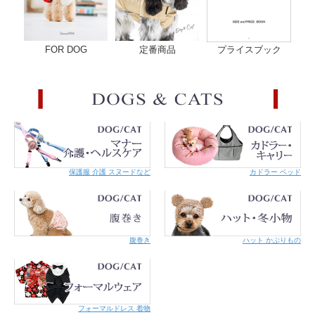
FOR DOG
定番商品
プライスブック
保護服 介護 スヌードなど
カドラー ベッド
腹巻き
ハット かぶりもの
フォーマルドレス 着物