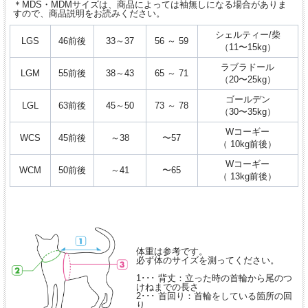
＊MDS・MDMサイズは、商品によっては袖無しになる場合がありま
すので、商品説明をお読みください。
シェルティー/柴
LGS
46前後
33～37
56 ～ 59
（11〜15kg）
ラブラドール
LGM
55前後
38～43
65 ～ 71
（20〜25kg）
ゴールデン
LGL
63前後
45～50
73 ～ 78
（30〜35kg）
Wコーギー
WCS
45前後
～38
〜57
（ 10kg前後）
Wコーギー
WCM
50前後
～41
〜65
（ 13kg前後）
体重は参考です。
必ず体のサイズを測ってください。
1･･･ 背丈：立った時の首輪から尾のつ
けねまでの長さ
2･･･ 首回り：首輪をしている箇所の回
り