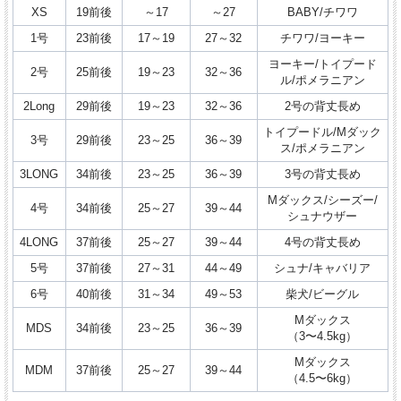
XS
19前後
～17
～27
BABY/チワワ
1号
23前後
17～19
27～32
チワワ/ヨーキー
ヨーキー/トイプード
2号
25前後
19～23
32～36
ル/ポメラニアン
2Long
29前後
19～23
32～36
2号の背丈長め
トイプードル/Mダック
3号
29前後
23～25
36～39
ス/ポメラニアン
3LONG
34前後
23～25
36～39
3号の背丈長め
Mダックス/シーズー/
4号
34前後
25～27
39～44
シュナウザー
4LONG
37前後
25～27
39～44
4号の背丈長め
5号
37前後
27～31
44～49
シュナ/キャバリア
6号
40前後
31～34
49～53
柴犬/ビーグル
Mダックス
MDS
34前後
23～25
36～39
（3〜4.5kg）
Mダックス
MDM
37前後
25～27
39～44
（4.5〜6kg）