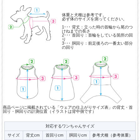
体重と犬種は参考です。
必ず体のサイズを測ってください。
1･･･ 背丈：立った時の首輪から尾のつ
けねまでの長さ
2･･･ 首回り：首輪をしている箇所の回
り
3･･･ 胴回り：前足後ろの一番太い部分
の回り
商品ページに掲載されている「ウェアの仕上がりサイズ表」の背丈・首
回り・胴回りの計測位置（イラストは背中側です）
対応するワンちゃんサイズ
サイズ
背丈cm
首回りcm
胴回りcm
参考犬種（参考体重）