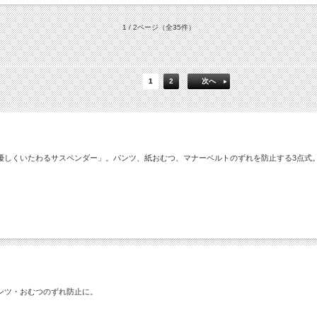
1 / 2ページ
（全35件）
1
2
次へ
優しくいたわるサスペンダー」。パンツ、紙おむつ、マナーベルトのずれを防止する3点式
ンツ・おむつのずれ防止に。