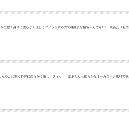
やかに動く身体に柔らかく優しくフィットするので神経質な猫ちゃんでもOK！肌あたりも
しなやかに動く身体に柔らかく優しくフィット、肌あたりも柔らかなオーガニック素材で快