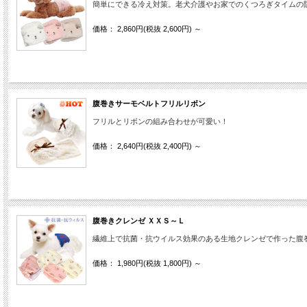
簡単にできる冷え対策。老犬介護やお家でのくつろぎタイムの
価格： 2,860円(税抜 2,600円)
～
腹巻きサーモベルトフリルリボン
フリルとリボンの組み合わせが可愛い！
価格： 2,640円(税抜 2,400円)
～
腹巻きクレンゼ ＸＸＳ～Ｌ
繊維上で抗菌・抗ウイルス効果のある生地クレンゼで作った腹
価格： 1,980円(税抜 1,800円)
～