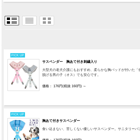
PICK UP
サスペンダー 胸あて付き刺繍入り
大型犬の老犬介護にもおすすめ、柔らかな胸パッドが付いた「
脱げる男の子（オス）でも安心です。
価格： 176円(税抜 160円)
～
PICK UP
胸あて付きサスペンダー
食い込まない、苦しくない優しいサスペンダー。サニタリーパ