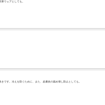
防寒ウェアとしても。
巻きです。冷えを防ぐために、また、皮膚炎の舐め壊し防止としても。