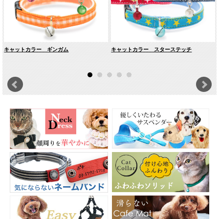
キャットカラー ギンガム
キャットカラー スターステッチ
猫ちゃんに優しい素材です
内側には、ネコちゃんのお肌と被毛を痛めないよう、柔らかくしなやかなグログ
ランテープを使っています。繊細で細い糸をふんわりと織り上げたテープは、筒
状の袋織り特有のソフトさとクッション性があり、肌当たりがとても優しくなっ
ています。
負荷がかかると外れる安全設計
負荷がかかると外れるバックルを使っています。
ネコちゃんが高い所から飛び降りた際に、もしもどこかに引っかかってしまって
も、首輪が外れる安全設計なのでとても安心です。
大切な家族のために迷子札を
迷子になった時、はぐれてしまった時、迷子札は家族のもとに帰るための大事な
道しるべ。別売りの『
猫の暮らしネームバンド
』はブラブラしない首輪に巻くタ
イプなので繊細なネコちゃんでも気になりません。