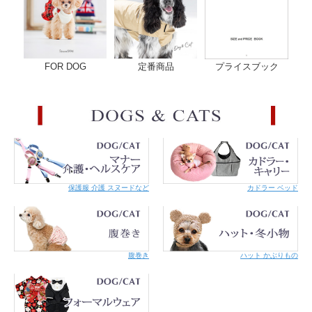
・商品によって多少のバラツキがあります。また正確なサイ
ズを測るよう心掛けていますが、お手元にお届けする商品と
表記寸法の間に多少の誤差が生じる場合があります。
素 材
土台テープ：ポリエステル100％
原産国
日本
FOR DOG
定番商品
プライスブック
ご注意
ご使用にあたって
下さい
・必ず適正サイズに調節をお願いします。ゆるみがあると首
輪のあたりを舐めた際に、首輪が下あごにかかって猿ぐつわ
状態になってしまいます。首にはいろいろな神経が集まって
いて危険です。
きつすぎると苦しく、被毛や皮膚を傷める原因となります。
・着けた時に仔猫であれば大体指1～2本入る位、成猫であれ
ば指2本入る位が適正なサイズの目安です。
・成長する仔猫の場合はこまめにサイズを調整してあげて下
さい。
・安全のため定期的に商品やサイズ（緩んでいないか、きつ
保護服 介護 スヌードなど
カドラー ベッド
くなっていないか）の点検をお願いします。
・首輪が気になり慣れない場合には鈴を外して様子をみてく
ださい。丸カンの繋ぎ目は、左右ではなく前後にずらして開
いてください。爪を痛めないようペンチなどをご使用くださ
い。
・リードをつけてのお散歩には使用しないでください。ま
た、繋留は危険なのでしないでください。
腹巻き
ハット かぶりもの
・ネコちゃんの毛質・毛の長さによって首輪や金具に毛が絡
む可能性があります。
・本製品は必ず外れることを保証するものではありません。
状況や体重によっては外れない場合もあります。
・刺繍テープに爪がひっかかると毛羽立ってきます。毛羽立