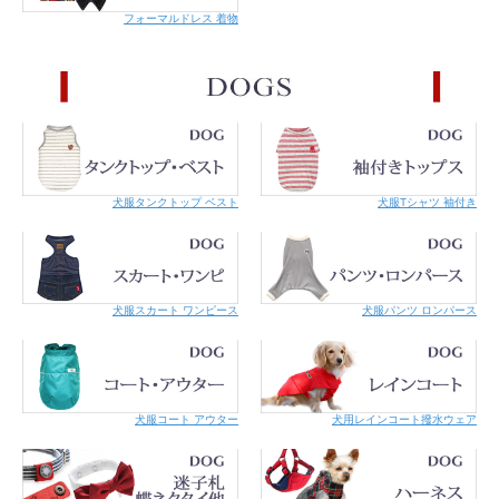
ちがご心配な方、引っ掻き癖のあるネコちゃんには、革素材
フォーマルドレス 着物
のものをおすすめします。
犬服タンクトップ ベスト
犬服Tシャツ 袖付き
こちらの商品はメール便での対応が可能です。
詳細はご利用案内をご覧くださ
犬服スカート ワンピース
犬服パンツ ロンパース
い。
犬服コート アウター
犬用レインコート撥水ウェア