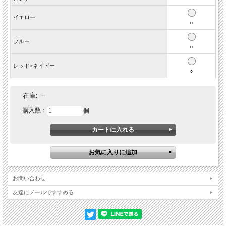
イエロー
○
ブルー
○
レッド×ネイビー
○
在庫:
－
購入数：
個
猫ちゃんに優しい素材です
内側には、ネコちゃんのお肌と被毛を痛めないよう、柔らかくしなやかなグログ
ランテープを使っています。繊細で細い糸をふんわりと織り上げたテープは、筒
状の袋織り特有のソフトさとクッション性があり、肌当たりがとても優しくなっ
ています。
負荷がかかると外れる安全設計
負荷がかかると外れるバックルを使っています。
お問い合わせ
ネコちゃんが高い所から飛び降りた際に、もしもどこかに引っかかってしまって
友達にメールですすめる
も、首輪が外れる安全設計なのでとても安心です。
大切な家族のために迷子札を
迷子になった時、はぐれてしまった時、迷子札は家族のもとに帰るための大事な
道しるべ。別売りの『
猫の暮らしネームバンド
』はブラブラしない首輪に巻くタ