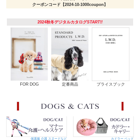
サイズ
幅 1.2cm / 長さ17 ～ 27cm
クーポンコード【2024-10-1000coupon】
・商品の仕上がりサイズです。ネコちゃんの毛量やゆとり分
もご考慮ください。
2024秋冬デジタルカタログ
START!!
・商品によって多少のバラツキがあります。また正確なサイ
ズを測るよう心掛けていますが、お手元にお届けする商品と
表記寸法の間に多少の誤差が生じる場合があります。
素 材
表生地：綿100％
土台テープ：ポリエステル100％
原産国
日本
注意事項
【ご使用にあたって】
・必ず適正サイズに調節をお願いします。ゆるみがあると首
輪のあたりを舐めた際に、首輪が下あごにかかって猿ぐつわ
状態になってしまいます。首にはいろいろな神経が集まって
いて危険です。
きつすぎると苦しく、被毛や皮膚を傷める原因となります。
FOR DOG
定番商品
プライスブック
・着けた時に仔猫であれば大体指1～2本入る位、成猫であれ
ば指2本入る位が適正なサイズの目安です。
・成長する仔猫の場合はこまめにサイズを調整してあげて下
さい。
・安全のため定期的に商品やサイズ（緩んでいないか、きつ
くなっていないか）の点検をお願いします。
・首輪が気になり慣れない場合には鈴を外して様子をみてく
ださい。丸カンの繋ぎ目は、左右ではなく前後にずらして開
いてください。爪を痛めないようペンチなどをご使用くださ
い。
・リードをつけてのお散歩には使用しないでください。ま
保護服 介護 スヌードなど
カドラー ベッド