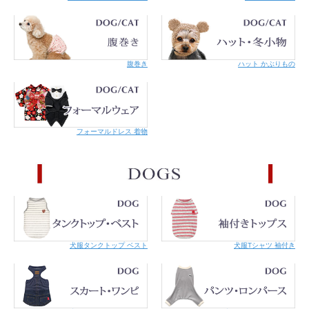
た、繋留は危険なのでしないでください。
・ネコちゃんの毛質・毛の長さによって首輪や金具に毛が絡
む可能性があります。
・本製品は必ず外れることを保証するものではありません。
状況や体重によっては外れない場合もあります。
・刺繍テープの場合は、爪がひっかかると毛羽立ってきま
腹巻き
ハット かぶりもの
す。毛羽立ちがご心配な方、引っ掻き癖のあるネコちゃんに
は、革素材のものをおすすめします。
・濡れると色落ちする恐れがあります。濡れたままでのご使
用はお避け下さい。
フォーマルドレス 着物
犬服タンクトップ ベスト
犬服Tシャツ 袖付き
こちらの商品はメール便での対応が可能です。
詳細はご利用案内をご覧くださ
い。