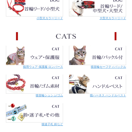
小型犬カラーリード
大型犬カラーリード
猫用ウェア 保護服 ロンパース
猫首輪セーフティバックル
ホワイト
カーキ
猫首輪シュシュ/ゴム
猫ハーネス ハンドルベスト
サイズ
商品仕上がりサイズ
背丈 / 首回り / 胴回り cm
猫迷子札 鈴など
1号 / 23.5 / 20 / 34.5
2号 / 25.5 / 22 / 39.5