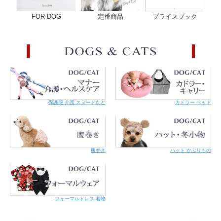
ダニや蚊が媒介する季節に野山へお出かけの際には、人もワンちゃんも出来る
だけ肌の露出を避けましょう。
FOR DOG
定番商品
プライスブック
防虫加工を施したトリエントやインセクトガードで作られたバグガードシリー
ズのスーツやＴシャツ、マナーベルトを 組み合わせればさらに安心。シンプ
ルなデザインでアウトドアコーディネートも楽しめます。
保護服 介護 スヌードなど
カドラー ベッド
・左：バグガードマナーベルト
・フェイスカバー
腹巻き
ハット かぶりもの
・右：バグガードスヌード
フォーマルドレス 着物