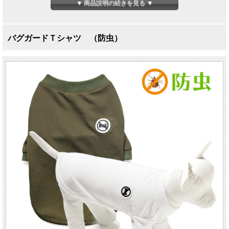
▼ 商品説明の続きを見る ▼
バグガードＴシャツ （防虫）
トリエントで防虫対策！
バグガードTシャツ
1号 ～ 6号 MDS, MDM
LGS〜LGL
今年も防虫対策をしっかりとしてあげましょう！防虫新加工素材「トリエン
ト」を使用し、小型の不快飛翔虫をはじめ、ノミ・ダニに優れた忌避効果を発
揮する防虫効果のあるTシャツです。殺虫成分は不使用、安全な素材なので安
心してお使いいただけます。愛犬を有害な虫から守りましょう。