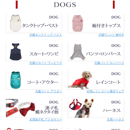
・バグガードクールネックバンダ
・バグガードスヌード
犬服タンクトップ ベスト
犬服Tシャツ 袖付き
ナ
・バグガードスーツ
・バグガードTシャツ
犬服スカート ワンピース
犬服パンツ ロンパース
犬服コート アウター
犬用レインコート撥水ウェア
犬用迷子札 アクセサリー
犬用ハーネス