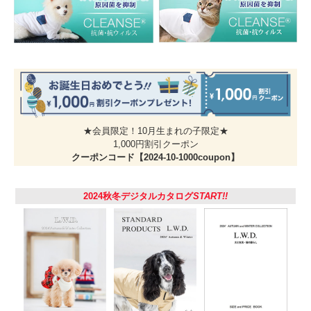
★会員限定！10月生まれの子限定★
1,000円割引クーポン
殺虫剤不使用の安心
身頃生地の「トリエント」は接触忌避型（止まっても逃げていく）防虫効果。
クーポンコード【2024-10-1000coupon】
嫌な虫が生地に触れると、触角が刺激され、行動混乱を起こさせ、殺すことな
く吸血を妨害します。
危険な殺虫成分は不使用で肌にも安心。人間の厳しい基準をクリアした安全な
2024秋冬デジタルカタログ
START!!
防虫加工素材です。伸縮性・通気性もあり、動きやすく蒸れにくい着心地の良
い素材なので普段着にもオススメです。
ロングスリーブが丁度いい
少しでも肌（被毛）の露出を減らすように、タンクトップではなくロングスリ
ーブにしました。リブも付いているので腕にしっかりフィット♪シンプルなTシ
ャツなので着まわし＆コーデも楽しめます。ワンポイントで背中に『ＮＯ！Ｂ
ＵＧ！』ワッペンをつけました。
バグガードシリーズでフル装備！