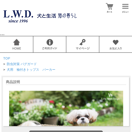
…
TOP
>
防虫対策 バグガード
>
犬用 袖付きトップス パーカー
商品説明