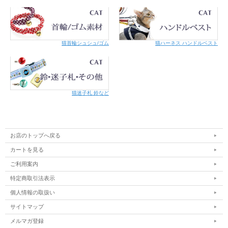
猫首輪シュシュ/ゴム
猫ハーネス ハンドルベスト
猫迷子札 鈴など
ブラック
＊カラーとリードは別売りとなります。
お店のトップへ戻る
サイズ
適応体重kg
カートを見る
XS
〜3
ご利用案内
S
〜6
特定商取引法表示
個人情報の取扱い
カラー
サイトマップ
幅cm
長さcm
メルマガ登録
XS
1
18 〜 25