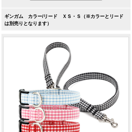
ギンガム カラー/リード ＸＳ・Ｓ（※カラーとリード
は別売りとなります）
オールシーズン大活躍の予感☆
ギンガム
カラー/リード XS, Sサイズ
どんな子にも、どんな服装にも合わせやすい人気のギンガムチェック。使いや
すい色がラインナップされているので、何色か揃えて季節やお天気・お洋服と
のコーディネイトを楽しむのもGood !多頭飼いの方はお揃いで使うと可愛いさ
と楽しさがうんとUp !オーナー様のファッション小物とさりげなく合わせて…
などオシャレ小技にも重宝すること間違いなしの定番犬具です。
＊カラーとリードは別売りとなります。