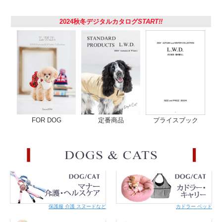
2024秋冬デジタルカタログ
START!!
肌に優しいコットン100％
静電気や摩擦が起きにくいので、飼い主さんの手にもワンちゃんの皮膚や被毛
にも優しい素材です。 アレルギーなど皮膚の弱いワンちゃんには特におすす
めです。
FOR DOG
定番商品
プライスブック
頼れるぞ！カンヌキ
カンヌキは縫製用語で Bar Tack Bar Tacking. 縫い目がほどけやすい箇所やポ
ケットなどの開き止まりを補強するための縫い方の事。普通の縫い方よりも強
度が強く、ほつれにくいのが特徴です。犬と生活の犬具は強度保持のために接
続部分はカンヌキです。
保護服 介護 スヌードなど
カドラー ベッド