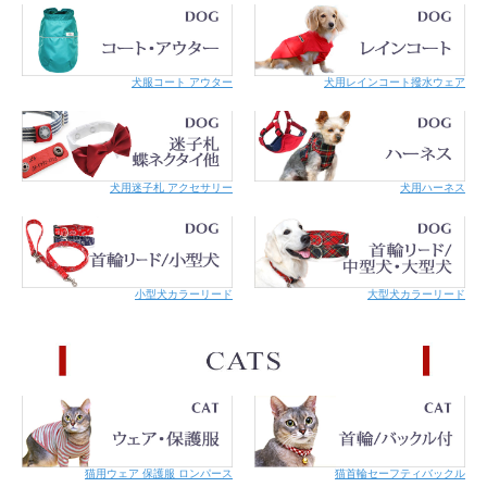
ブルー
犬服コート アウター
犬用レインコート撥水ウェア
犬用迷子札 アクセサリー
犬用ハーネス
ピンク
小型犬カラーリード
大型犬カラーリード
レッド
猫用ウェア 保護服 ロンパース
猫首輪セーフティバックル