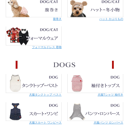
腹巻き
ハット かぶりもの
繋ぎ止め＆ショートリード
“便利な持ち手”
持ち手部分がナスカンで開くカフェタイプのリードは、ちょっとした繋留も可
能です。ナスカンを首輪のＤカンに繋げると1/2の長さのショートリードに変
フォーマルドレス 着物
身！使い勝手の良さがポントです。
迷子にならないためのネームバンド
犬と生活の
ネームバンド
（別売り）は、首輪に巻き付けて止めるだけの簡単設
計の迷子札。下がるタイプだと噛んじゃうこにもオススメです。電話番号など
の大切な個人情報も外からは見えないので安心です。
犬服タンクトップ ベスト
犬服Tシャツ 袖付き
犬服スカート ワンピース
犬服パンツ ロンパース