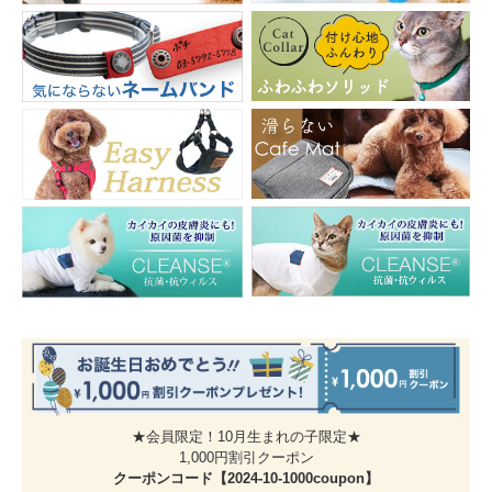
ブルー・ピンク・ブラック・レッドの４色展開。小さなワンちゃんにもお使い
いただけるようサイズはXS・Sサイズの２サイズをご用意しています。綿１０
０％の生地は摩擦が少なく肌にやさしい素材です。お気に入りの色を沢山揃え
てくださいね☆
肌に優しい、柔らかな感触を「犬と生活」は大切に思います。だからコットン
100％生地を使用しました。あたりが柔らかく静電気や摩擦が起きにくいの
で、飼い主さんの手にもワンちゃんの皮膚や被毛にも優しい素材です。
もちろん、欠点もあります。コットンは水分を含みやすく、濡れると乾きにく
いため、雨の日のお散歩にはナイロンの犬具をお使いください。
お散歩の途中で、「ちょっとワンちゃんを繋ぎ止めたい。」そんな時に便利な
ナスカン付の持ち手。持ち手部分がナスカンで開くので繋留が可能です。ナス
カンを首輪のＤカンにつなげると1/2の長さのショートリードに変身！リード
を短くしておきたいシーンや車のシートなど太い物につなぎたい時に便利な持
ち手です。
＊長時間の繋留にはご使用しないでください。また、繋いだその場を離れると
トラブルや事故の原因となりますので目の届く範囲でご使用ください。
★会員限定！10月生まれの子限定★
1,000円割引クーポン
クーポンコード【2024-10-1000coupon】