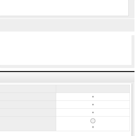
×
×
×
○