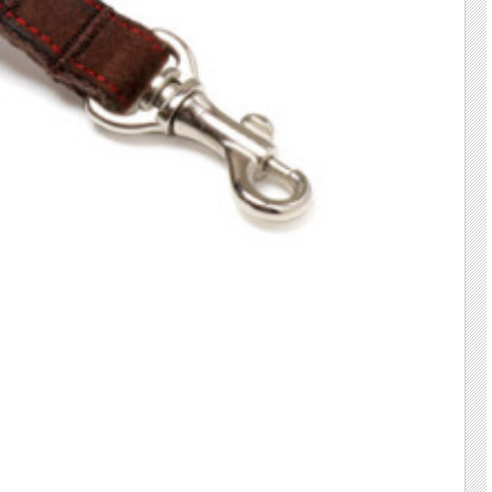
して、自然・調和・優しさを求める民族風のスタイルです。リードの先端部分の切り