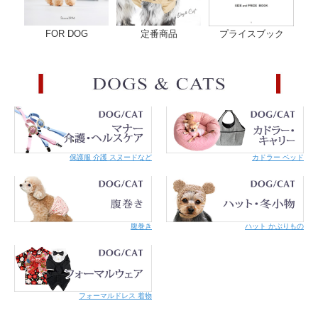
さい。
・安全のため定期的に商品やサイズ（緩んでいないか、きつ
くなっていないか）の点検をお願いします。
FOR DOG
定番商品
プライスブック
・首輪が気になり慣れない場合には鈴を外して様子をみてく
ださい。丸カンの繋ぎ目は、左右ではなく前後にずらして開
いてください。爪を痛めないようペンチなどをご使用くださ
い。
・リードをつけてのお散歩には使用しないでください。ま
た、繋留は危険なのでしないでください。
・ネコちゃんの毛質・毛の長さによって首輪や金具に毛が絡
む可能性があります。
・本製品は必ず外れることを保証するものではありません。
状況や体重によっては外れない場合もあります。
・刺繍テープの場合は、爪がひっかかると毛羽立ってきま
保護服 介護 スヌードなど
カドラー ベッド
す。毛羽立ちがご心配な方、引っ掻き癖のあるネコちゃんに
は、革素材のものをおすすめします。
・濡れると色落ちする恐れがあります。濡れたままでのご使
用はお避け下さい。
腹巻き
ハット かぶりもの
フォーマルドレス 着物