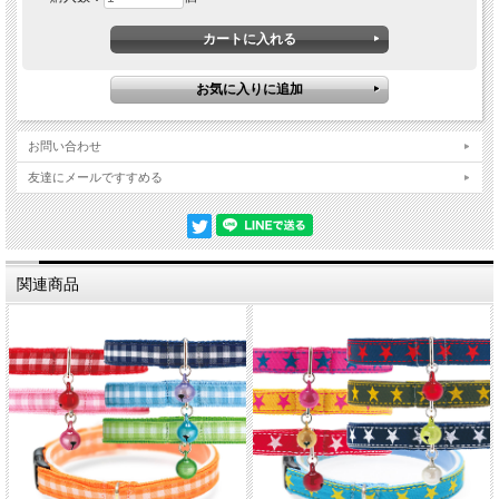
お問い合わせ
友達にメールですすめる
猫ちゃんに優しい素材です
内側には、ネコちゃんのお肌と被毛を痛めないよう、柔らかくしなやかなグログ
関連商品
ランテープを使っています。繊細で細い糸をふんわりと織り上げたテープは、筒
状の袋織り特有のソフトさとクッション性があり、肌当たりがとても優しくなっ
ています。
負荷がかかると外れる安全設計
負荷がかかると外れるバックルを使っています。
ネコちゃんが高い所から飛び降りた際に、もしもどこかに引っかかってしまって
も、首輪が外れる安全設計なのでとても安心です。
大切な家族のために迷子札を
迷子になった時、はぐれてしまった時、迷子札は家族のもとに帰るための大事な
道しるべ。別売りの『
猫の暮らしネームバンド
』はブラブラしない首輪に巻くタ