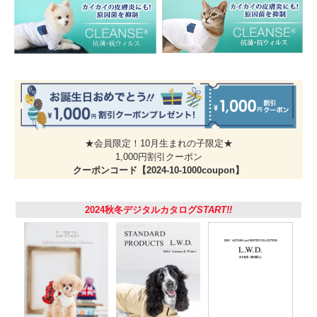
サイズ
幅 1.2cm / 長さ17 ～ 27cm
・商品の仕上がりサイズです。
・商品によって多少のバラツキがあります。また正確なサイ
ズを測るよう心掛けていますが、お手元にお届けする商品と
表記寸法の間に多少の誤差が生じる場合があります。
素 材
表生地：綿75％ ポリエステル25％
土台テープ：ポリエステル100％
被毛を痛めないクッション性と柔らかさをのある袋折りテー
プです。
★会員限定！10月生まれの子限定★
紺は黒に近い濃紺です。
1,000円割引クーポン
原産国
日本
クーポンコード【2024-10-1000coupon】
ご注意
・生地の裁断により、掲載写真と柄の出方が異なる場合がご
下さい
ざいます。あらかじめご了承ください。
・生地がとても繊細なため、引っかけにご注意ください。優
2024秋冬デジタルカタログ
START!!
しく手洗いでお願いします。
【ご使用にあたって】・必ず適正サイズに調節をお願いしま
す。ゆるみがあると首輪のあたりを舐めた際に、首輪が下あ
ごにかかって猿ぐつわ状態になってしまいます。首にはいろ
いろな神経が集まっていて危険です。
きつすぎると苦しく、被毛や皮膚を傷める原因となります。
・着けた時に仔猫であれば大体指1～2本入る位、成猫であれ
ば指2本入る位が適正なサイズの目安です。
・成長する仔猫の場合はこまめにサイズを調整してあげて下