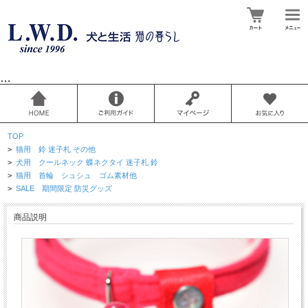
…
TOP
>
猫用 鈴 迷子札 その他
>
犬用 クールネック 蝶ネクタイ 迷子札 鈴
>
猫用 首輪 シュシュ ゴム素材他
>
SALE 期間限定 防災グッズ
商品説明