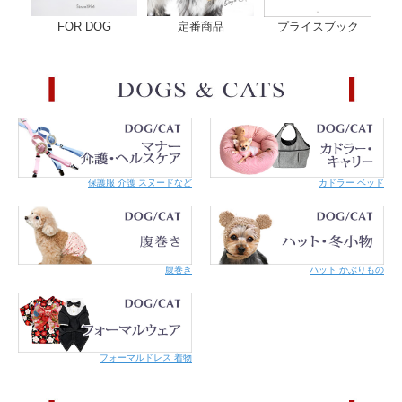
FOR DOG
定番商品
プライスブック
いつでもどこでも付ければ安心
首輪だけでなくハーネスやハンドルベストにも付けられます。お手持ちのア
イテムにくるりと巻いてパチンと留めれば、万が一の時にも安心ですね。大
事なパートナーを守るのは飼い主さんのお仕事です♪
名入れ（別料金 ￥165 / 1個分 ）も承ります。 テプラで印刷、アイロン接着
保護服 介護 スヌードなど
カドラー ベッド
いたします。届いてすぐに首輪につけられるのでとても便利です！
注：PPテープの首輪のように、縁がザラザラした素材ですと 文字が擦れやす
いのでご注意ください。
・ネームバンド1個分の名入れの単価となります。名入れをご希望するネーム
バンドの点数分のご購入をお願いいたします。
腹巻き
ハット かぶりもの
・お名前違いで複数ご購入の場合は、どの色にどのお名前なのかをご指定く
ださい。
・購入画面進んでいただきますと備考欄ございます。そちらに『パートナー
のお名前』『飼い主様のお電話番号』をご入力ください。
・パートナーのお名前が長い場合は、サンプル画像より文字が小さくなる可
能性がございます。
フォーマルドレス 着物
・お客様のご都合による作り直しはお受けできませんので、 くれぐれもお間
違えのないようご確認ください 。