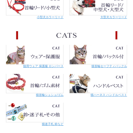
小型犬カラーリード
大型犬カラーリード
ベビーブルー
ベビーイエロー
猫用ウェア 保護服 ロンパース
猫首輪セーフティバックル
サイズ
商品仕上がりサイズ
土台テープ 1.9×5.5cm
（レッド、ブラック、ブルーは1.8cm×5.5cm)
ホックを止めた内周4cm
ネームラベル 1.5×2.3cm
猫首輪シュシュ/ゴム
猫ハーネス ハンドルベスト
ホックを止めた時の内周がおよそ4cmです。
例えば、5mmの厚みのものでしたら幅1.5cmまで、テー
プ状の薄いものでしたら2cm弱までというように、幅と
厚みを加えたサイズが2cmまでの首輪に対応します。
＊厚みのあるものや硬めの材質のものは、上記よりも余
猫迷子札 鈴など
裕をみてください。
＊商品によって多少の誤差があります。また正確なサイ