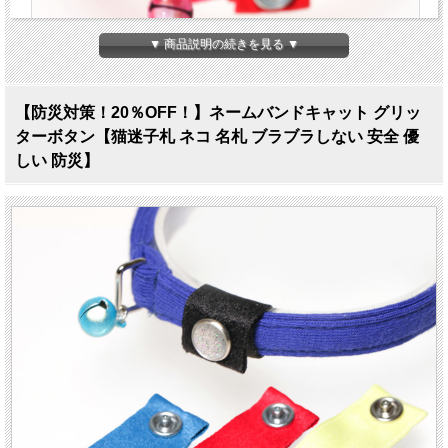
▼ 商品説明の続きを見る ▼
【防災対策！20％OFF！】ネームバンドキャット グリッ
ターボタン【猫迷子札 ネコ 名札 ブラブラしない 安全 優
しい 防災】
くるりんパチンで目指せ！
迷子ゼロ！
ネームバンドキャット
グリッターボタン
1個入り
愛する我が子に必ずつけてあげたいネームバンド。お外に遊びに行って迷子に
なってしまった時、大きな音に驚いて外に飛び出してしまった時、災害の時、
いつどんなアクシデントが起こるか予測できません。そんな時にネームバンド
は家族のもとへ帰る手助けをしてくれます。
センシティブな子でも気にならずに常につけていられるよう、ブラブラしない