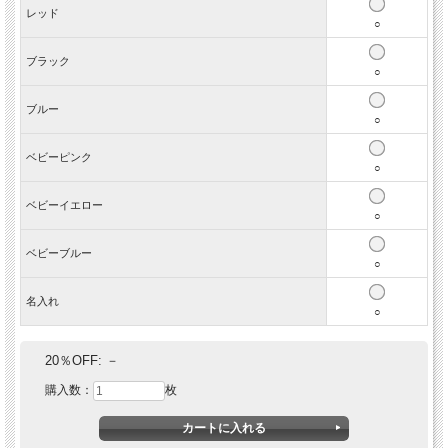
レッド
○
ブラック
○
ブルー
○
ベビーピンク
○
ベビーイエロー
○
プライバシーもしっかり守る
毎日つけるものだから着け心地の良さを追求し考案した、じゃまにならない・
ベビーブルー
気にならない迷子札『ネームバンド』です。
○
内側にパートナーの名前・連絡先を記入して首輪にくるりと巻く仕様です。
軽くてブラブラしないので着け心地はバッチリ。お水を飲む時に食器に当たっ
名入れ
てカチカチいうこともありません。ぶら下がるタイプだと揺れるのが気になっ
○
てしょうがない子には是非おすすめ！お悩みを抱えていた大勢のお客様から喜
びの声が届いています。
20％OFF:
－
記入した連絡先は内側になるので、飼い主様の連絡先は外からは見えません。
購入数：
枚
ちょっとした嬉しい工夫です。
お手持ちの首輪に合わせ易いようにカラーバリエーションが豊富なのできっと
うちの子に合う色があるはずです。