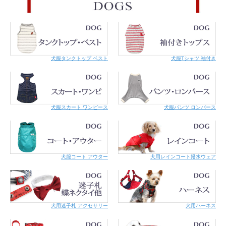
犬服タンクトップ ベスト
犬服Tシャツ 袖付き
ブルー
レッド
犬服スカート ワンピース
犬服パンツ ロンパース
犬服コート アウター
犬用レインコート撥水ウェア
ベビーピンク
ブラック
犬用迷子札 アクセサリー
犬用ハーネス