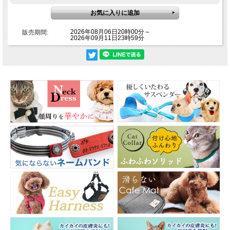
1個（お色が選べます）からご購入いただけます。
・幅1.5cmまでの首輪に対応します。（厚み4mm程度と考えた場合）
・内側は名前が書き込めるアイロンネームラベル（白色）が貼ってあります。
2026年08月06日20時00分～
販売期間:
・なまえ用ペンまたは極細油性ペンで記入してください。ボールペンは日にち
2026年09月11日23時59分
が経つと滲みやすいのでご使用にならないでください。
・名入れサービス(別途￥165)も実施中
★送料無料キャンペーン！
東日本大震災以降、様々な災害が続いています。いざという時に迷子にならな
いよう、普段からおうちの中でも名札付きの首輪の着用や、猫ちゃんをしっか
りと確保できるハンドルベストの準備、移動のためのキャリーバッグなど災害
時に備えての準備をぜひなさってください。
※迷子ゼロ！を願って、送料無料キャンペーン中です。商品は郵便でのお届け
となります。他商品と同梱の場合は、メール便または宅配便でのお届けとなり
ます。
※お届けはポストへの投函となります。予めご了承下さい。
※お届けの日時指定は承れません。
※郵送ではなく宅配またはメール便をご希望の場合は、清算の際通信欄にその
旨ご記入ください。その場合は送料が有料となります。