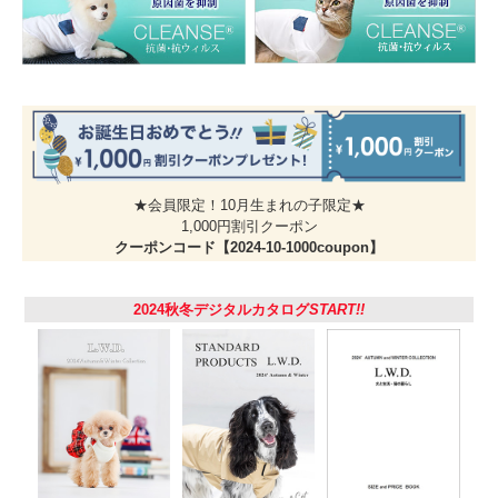
簡単装着！神経質な猫ちゃんもOK
キラキラ光るグリッターボタンで一目瞭然。お手持ちの首輪に巻いてパチっ
と留めるだけ。6色のカラーバリエーションで首輪に合うカラーをお選びくだ
さい。
★会員限定！10月生まれの子限定★
薄くて丈夫な生地なのでとっても軽い着け心地。神経質な子でも安心です！
1,000円割引クーポン
クーポンコード【2024-10-1000coupon】
名前を書くだけとっても簡単
裏のネームラベルになまえペンなどで記入すればすぐに使えます。 名入れサ
ービス（別途￥165）も承ります。テプラで印字するので消えることなく長持
ちします。届いてすぐにつけられるのでとても便利！
2024秋冬デジタルカタログ
START!!