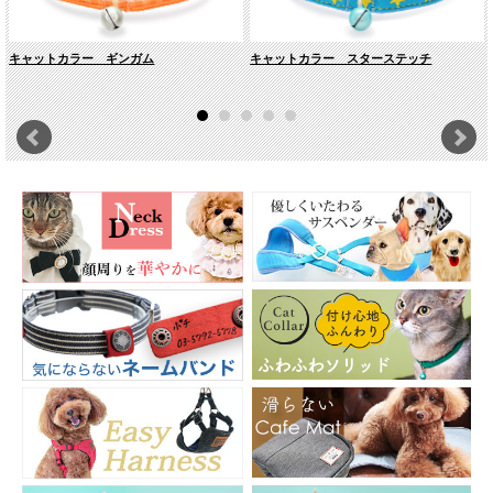
キャットカラー ギンガム
キャットカラー スターステッチ
猫ちゃんに優しい素材です
内側には、ネコちゃんのお肌と被毛を痛めないよう、柔らかくしなやかなグログ
ランテープを使っています。繊細で細い糸をふんわりと織り上げたテープは、筒
状の袋織り特有のソフトさとクッション性があり、肌当たりがとても優しくなっ
ています。
負荷がかかると外れる安全設計
負荷がかかると外れるバックルを使っています。
ネコちゃんが高い所から飛び降りた際に、もしもどこかに引っかかってしまって
も、首輪が外れる安全設計なのでとても安心です。