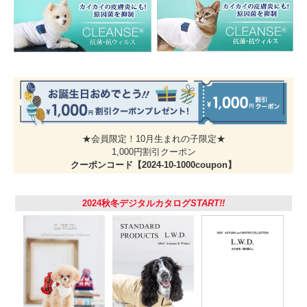
大切な家族のために迷子札を
迷子になった時、はぐれてしまった時、迷子札は家族のもとに帰るための大事な
道しるべ。別売りの『
猫の暮らしネームバンド
』はブラブラしない首輪に巻くタ
イプなので繊細なネコちゃんでも気になりません。
★会員限定！10月生まれの子限定★
1,000円割引クーポン
ビビアン
ビビアン
クーポンコード【2024-10-1000coupon】
ブラウン
レッド
2024秋冬デジタルカタログ
START!!
ビビアン
ネイビー