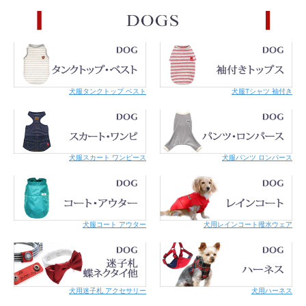
状態になってしまいます。首にはいろいろな神経が集まって
いて危険です。
きつすぎると苦しく、被毛や皮膚を傷める原因となります。
・着けた時に仔猫であれば大体指1～2本入る位、成猫であれ
ば指2本入る位が適正なサイズの目安です。
・成長する仔猫の場合はこまめにサイズを調整してあげて下
さい。
・安全のため定期的に商品やサイズ（緩んでいないか、きつ
犬服タンクトップ ベスト
犬服Tシャツ 袖付き
くなっていないか）の点検をお願いします。
・首輪が気になり慣れない場合には鈴を外して様子をみてく
ださい。丸カンの繋ぎ目は、左右ではなく前後にずらして開
いてください。爪を痛めないようペンチなどをご使用くださ
い。
・リードをつけてのお散歩には使用しないでください。ま
犬服スカート ワンピース
犬服パンツ ロンパース
た、繋留は危険なのでしないでください。
・ネコちゃんの毛質・毛の長さによって首輪や金具に毛が絡
む可能性があります。
・本製品は必ず外れることを保証するものではありません。
状況や体重によっては外れない場合もあります。
・刺繍テープの場合は、爪がひっかかると毛羽立ってきま
犬服コート アウター
犬用レインコート撥水ウェア
す。毛羽立ちがご心配な方、引っ掻き癖のあるネコちゃんに
は、革素材のものをおすすめします。
・濡れると色落ちする恐れがあります。濡れたままでのご使
用はお避け下さい。
犬用迷子札 アクセサリー
犬用ハーネス