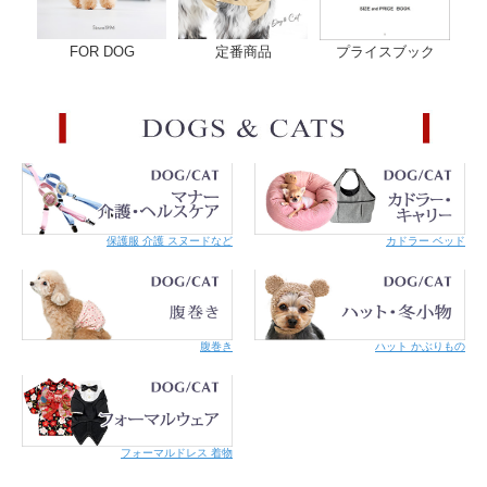
FOR DOG
定番商品
プライスブック
保護服 介護 スヌードなど
カドラー ベッド
サイズ
幅 1.2cm / 長さ17 ～ 27cm
・商品の仕上がりサイズです。ネコちゃんの毛量やゆとり分
もご考慮ください。
・商品によって多少のバラツキがあります。また正確なサイ
腹巻き
ハット かぶりもの
ズを測るよう心掛けていますが、お手元にお届けする商品と
表記寸法の間に多少の誤差が生じる場合があります。
素 材
表生地：綿100％
土台テープ：ポリエステル100％
原産国
日本
ご注意
【ご使用にあたって】
フォーマルドレス 着物
下さい
・必ず適正サイズに調節をお願いします。ゆるみがあると首
輪のあたりを舐めた際に、首輪が下あごにかかって猿ぐつわ