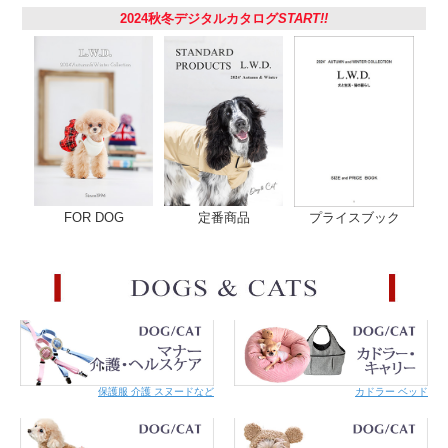
原産国
日本
2024秋冬デジタルカタログ
START!!
注意事項
【ご使用にあたって】
・必ず適正サイズに調節をお願いします。ゆるみがあると首
輪のあたりを舐めた際に、首輪が下あごにかかって猿ぐつわ
状態になってしまいます。首にはいろいろな神経が集まって
いて危険です。
きつすぎると苦しく、被毛や皮膚を傷める原因となります。
・着けた時に仔猫であれば大体指1～2本入る位、成猫であれ
ば指2本入る位が適正なサイズの目安です。
・成長する仔猫の場合はこまめにサイズを調整してあげて下
さい。
・安全のため定期的に商品やサイズ（緩んでいないか、きつ
くなっていないか）の点検をお願いします。
FOR DOG
定番商品
プライスブック
・首輪が気になり慣れない場合には鈴を外して様子をみてく
ださい。丸カンの繋ぎ目は、左右ではなく前後にずらして開
いてください。爪を痛めないようペンチなどをご使用くださ
い。
・リードをつけてのお散歩には使用しないでください。ま
た、繋留は危険なのでしないでください。
・ネコちゃんの毛質・毛の長さによって首輪や金具に毛が絡
む可能性があります。
・本製品は必ず外れることを保証するものではありません。
状況や体重によっては外れない場合もあります。
・刺繍テープの場合は、爪がひっかかると毛羽立ってきま
保護服 介護 スヌードなど
カドラー ベッド
す。毛羽立ちがご心配な方、引っ掻き癖のあるネコちゃんに
は、革素材のものをおすすめします。
・濡れると色落ちする恐れがあります。濡れたままでのご使
用はお避け下さい。