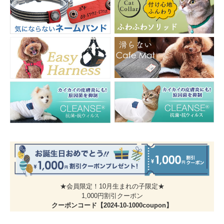
ネイビー
ブルー
サイズ
幅 1.2cm / 長さ17 ～ 27cm
・商品の仕上がりサイズです。ネコちゃんの毛量やゆとり分
もご考慮ください。
・商品によって多少のバラツキがあります。また正確なサイ
★会員限定！10月生まれの子限定★
ズを測るよう心掛けていますが、お手元にお届けする商品と
1,000円割引クーポン
表記寸法の間に多少の誤差が生じる場合があります。
クーポンコード【2024-10-1000coupon】
素 材
表生地：綿100％
土台テープ：ポリエステル100％