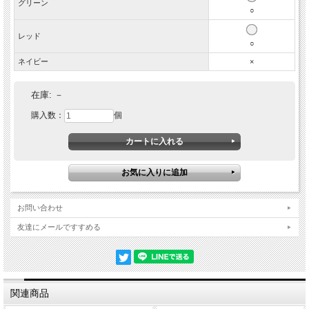
グリーン
○
レッド
○
ネイビー
×
在庫:
－
購入数：
個
猫ちゃんに優しい素材です
内側には、ネコちゃんのお肌と被毛を痛めないよう、柔らかくしなやかなグログ
ランテープを使っています。繊細で細い糸をふんわりと織り上げたテープは、筒
状の袋織り特有のソフトさとクッション性があり、肌当たりがとても優しくなっ
ています。
お問い合わせ
友達にメールですすめる
負荷がかかると外れる安全設計
負荷がかかると外れるバックルを使っています。
ネコちゃんが高い所から飛び降りた際に、もしもどこかに引っかかってしまって
も、首輪が外れる安全設計なのでとても安心です。
大切な家族のために迷子札を
関連商品
迷子になった時、はぐれてしまった時、迷子札は家族のもとに帰るための大事な
道しるべ。別売りの『
猫の暮らしネームバンド
』はブラブラしない首輪に巻くタ