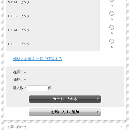
お手入れ方法はとっても簡単。乾きも速く、型崩れもしません。洗って干すと
ＭＤＭ ピンク
○
撥水効果が復活！洗濯耐久性がとても高いので、たくさんお洗濯してね。
レインコートとレインウェアの違いについてはこちらをご覧ください。
ＬＧＳ ピンク
○
ＬＧＭ ピンク
○
ＬＧＬ ピンク
○
価格と在庫を一覧で確認する
在庫:
－
価格:
－
シンプルなデザインが潔い
購入数：
個
裾のLDWのネームがポイントのシンプルなデザイン。着心地・使いやすさを
重視した機能的なＴシャツです。
ネーム部分は樹脂（シリコン）でカバーされているので水をはじきます。
メッシュの上で水滴コロコロ～♪
メッシュ生地に超撥水加工を施した機能性の高い生地。撥水加工で生地に触
れた雨が水滴になります。滲み込まずコロコロ落ちるので、サラッと快適で
す。
お問い合わせ