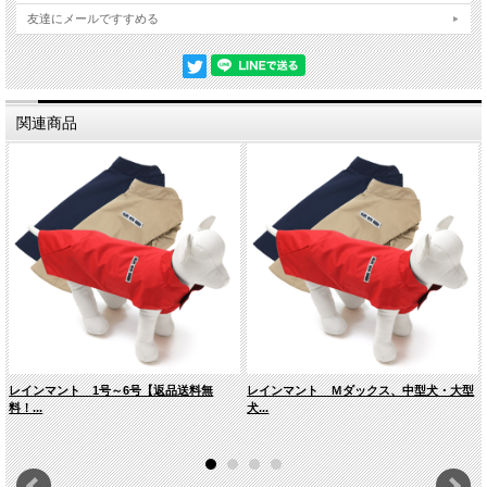
友達にメールですすめる
関連商品
オレンジ
レインマント 1号～6号【返品送料無
レインマント Ｍダックス、中型犬・大型
料！...
犬...
ピンク