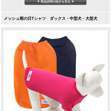
▼ 商品説明の続きを見る ▼
メッシュ雨の日Tシャツ ダックス・中型犬・大型犬
涼しい！
携帯にも便利な雨をはじくＴシャツ！
雨の日Tシャツ
MDS ～ MDM LGS ～ LGL
メッシュ生地に撥水加工を施した、新しいタイプのＴシャツです。薄手で伸縮
性がとても高いので、快適な着心地。着脱もとっても簡単です。薄手で驚くほ
ど小さくたためるので、お散歩バッグにｉｎ。携帯に便利なレインウェアで
す。
お腹への泥ハネなど、汚れを防いでくれるので、雨の日だけでなく毎日のお散
歩や、水遊びや川や海へのお出かけにも大活躍する便利なＴシャツです。
1号～6号はこちら