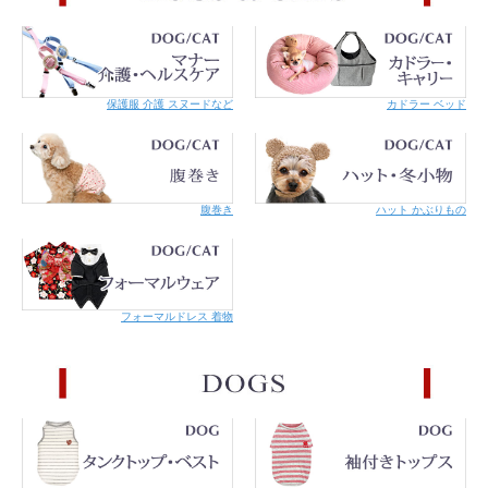
着用をお薦めします。
サイズ表はワンちゃんのサイズではなく、商品の仕上がり
サイズです。
毛量やゆとり分もご考慮ください。
基本サイズの
対応ワンちゃんのサイズ表、採寸の仕方
も参
保護服 介護 スヌードなど
カドラー ベッド
考にしてください。
サイズに迷われたらワンちゃんを採寸なさった上でどうぞ
ご連絡ください。
商品によって多少の誤差があります。また正確なサイズを
測るよう心掛けていますが、お手元にお届けする商品と表
腹巻き
ハット かぶりもの
記寸法の間に誤差が生じる場合があります。
モデル
ラブラドール / LGSオレンジ（胴回りはLGMでもOKです
が、LGMだと丈が長めです）
体重25kg 首回り41cm 胴回り71cm 背丈50cm
Mダックス MDS
体重4.1kg 首回り23cm 胴回り37cm 背丈36cm
フォーマルドレス 着物
ワイマラナー×チョコラブMIX LGMピンク
体重23kg 首回り42cm 胴回り70cm 背丈60cm