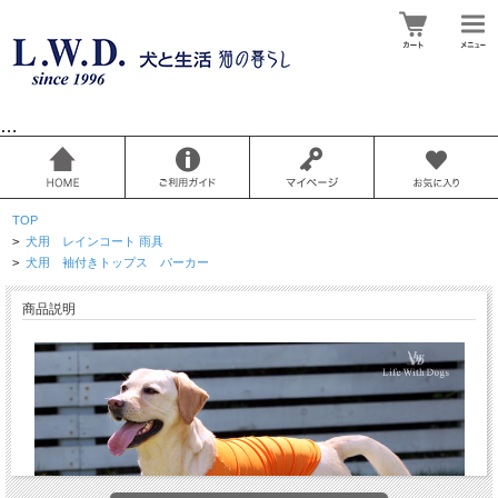
…
TOP
>
犬用 レインコート 雨具
>
犬用 袖付きトップス パーカー
商品説明