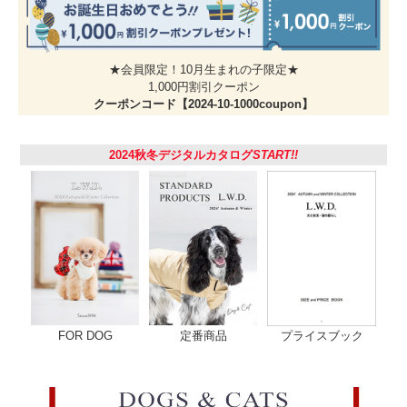
・MDダックスサイズ、LGはラージサイズ（中型・大型
犬)です。
・ ＭＤＳとＭＤＭは袖のないデザインです。
・サイズ表はワンちゃんのサイズではなく、商品の仕上が
★会員限定！10月生まれの子限定★
りサイズです。毛量やゆとり分もご考慮ください。サイズ
1,000円割引クーポン
選びに迷われたら、ワンちゃんの体重とサイズを測った上
クーポンコード【2024-10-1000coupon】
でお電話をください。
素 材
身頃 / ポリエステル100%
スプラッシュ エアーは、通気性と耐久撥水性を両立させ
2024秋冬デジタルカタログ
START!!
た高機能素材です。通気性の高いメッシュ調生地に、撥水
基を高密度に配列し生地と強固に密着させています。
原産国
日本
注意事項
・撥水加工は擦れに弱い性質があります。ウェアの上から
ハーネスを装着するなど、何かの理由で同じ場所が擦れ続
けると、その箇所から雨が侵みやすくなりますのでご注意
ください。
・雨に含まれる汚れが付着することにより撥水力が落ちて
きますので、着用後は毎回洗濯または水でゆすぎ、雨や汚
れを落としてください。
・柔軟剤や消臭スプレーまたは防水・撥水スプレーなど生
FOR DOG
定番商品
プライスブック
地表面を覆うものはご使用にならないでください。
・撥水力が落ちてきた場合は、洗濯をした後アイロンをか
けてください（中温・当て布）。アイロンの熱が加わるこ
とにより撥水力が回復します。
・強い雨や、雨の日の長めのお散歩には、レインコートの