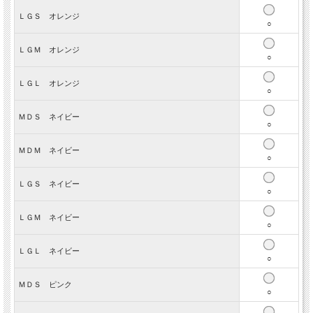
ＬＧＳ オレンジ
○
ＬＧＭ オレンジ
○
ＬＧＬ オレンジ
○
ＭＤＳ ネイビー
○
ＭＤＭ ネイビー
○
ＬＧＳ ネイビー
○
ＬＧＭ ネイビー
○
雨の日Ｔシャツは超撥水効果により水をはじくので、グッショリと身体にへば
りつくことがありません。
ムシムした雨上がりのお散歩でも、メッシュで通気性が良く快適な着心地で
ＬＧＬ ネイビー
○
す。
メッシュなのでしっかりした強い雨だと入り込んでしまいますが、小雨や雨上
がりの泥よけには雨の日Ｔシャツがピッタリ！頭濡れを防ぎたい方は、お揃い
ＭＤＳ ピンク
○
の生地で作った
雨の日スヌードもあります。