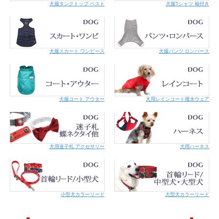
犬服タンクトップ ベスト
犬服Tシャツ 袖付き
こちらの商品はメール便での対応が可能です。
詳細はご利用案内をご覧くだ
犬服スカート ワンピース
犬服パンツ ロンパース
さい。
犬服コート アウター
犬用レインコート撥水ウェア
犬用迷子札 アクセサリー
犬用ハーネス
小型犬カラーリード
大型犬カラーリード