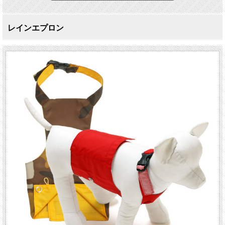
レインエプロン
泥ハネからお腹と胸を守ります！
レインエプロン
XS ～ 6号
雨あがりや小雨のお散歩にお役立ちのアイテム！
泥ハネで汚れやすいお腹や胸をしっかりガード。体高の低いダックスやコーギ
ーには特にオススメです。
レインコート同様、防水性と透湿性に優れた生地を使用。外部からの水の浸入
を防ぎながらも、ウェア内の不快な蒸れは外に逃がします。