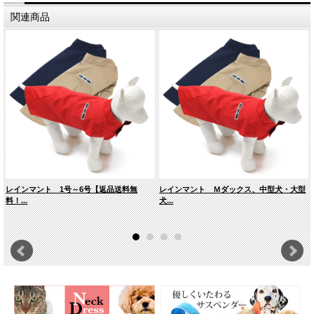
関連商品
レインマント 1号～6号【返品送料無
レインマント Ｍダックス、中型犬・大型
料！...
犬...