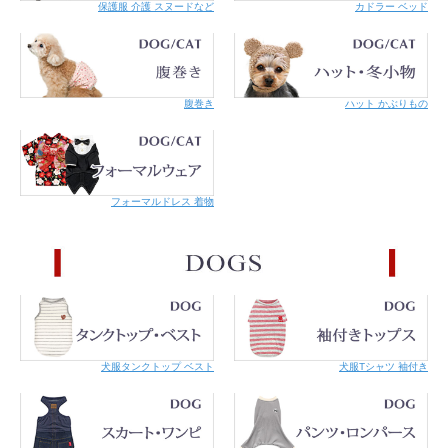
保護服 介護 スヌードなど
カドラー ベッド
注意事
サイズ表はワンちゃんのサイズではなく、商品の仕上がり
サイズです。
毛量やゆとり分もご考慮ください。
基本サイズの
対応ワンちゃんのサイズ表、採寸の仕方
も参
考にしてください。
サイズに迷われたらワンちゃんを採寸なさった上でどうぞ
腹巻き
ハット かぶりもの
ご連絡ください。
商品によって多少の誤差があります。また正確なサイズを
測るよう心掛けていますが、お手元にお届けする商品と表
記寸法の間に誤差が生じる場合があります。
フォーマルドレス 着物
モデル
ダックス MDSミリタリー
体重4.1kg 首回り24cm 胴回り38cm 背丈34cm
シーズー 4号
体重4.9kg 首回り23cm 胴回り41cm 背丈30cm
犬服タンクトップ ベスト
犬服Tシャツ 袖付き