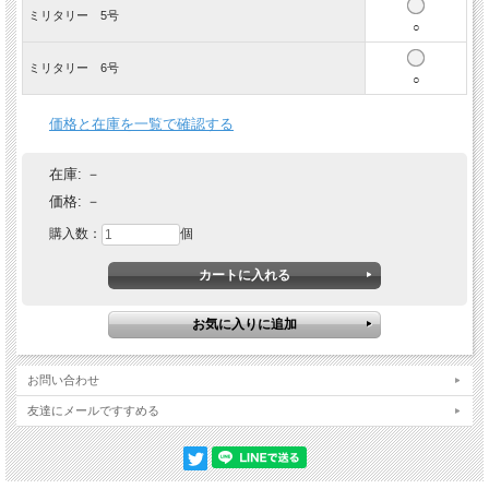
ミリタリー 5号
○
ミリタリー 6号
○
男女兼用！お腹のホックに技あり
価格と在庫を一覧で確認する
男の子、女の子どちらも使いやすように、お腹にホックを付けました。男の
子はおしっこがかからないように、左右に開いてホックを留めることで、お
在庫:
－
腹のクリを大きくできます。 女の子は閉じた状態で使うことによって、より
深くしっかりとお腹をガードできます。
価格:
－
幅広マジックテープがポイント
購入数：
個
サイズ調節がしやすいように幅の広いマジックテープを付けました。ズレた
りはだけたりせずにしっかりと止まります。
お問い合わせ
友達にメールですすめる