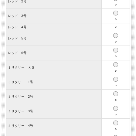
レッド 2号
○
レッド 3号
○
レッド 4号
×
レッド 5号
○
レッド 6号
○
お散歩前にサッと着せられるよう、構造はとっても簡単。首に通して、背中の
マジックテープを留めるだけ。たった5秒で着用できるので、ワンちゃんの負
ミリタリー ＸＳ
○
担が少ないです。
着用は簡単だけど、泥はねはしっかり防ぐので、雨上がりのお散歩後のワンち
ミリタリー 1号
○
ゃんのお手入れがとってもラクチンになります。また、背中が覆われていない
ので、蒸し暑い季節でも快適です。
＊
レインコートとレインウェアの違いについてはこちらをご覧ください。
ミリタリー 2号
○
ミリタリー 3号
○
ミリタリー 4号
○