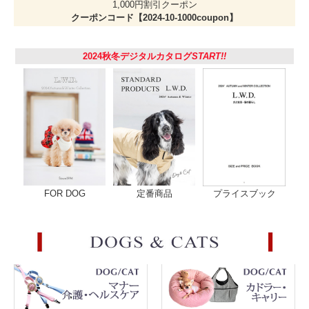
1,000円割引クーポン
クーポンコード【2024-10-1000coupon】
レッド
ミリタリー
2024秋冬デジタルカタログ
START!!
サイズ
サイズ / 後丈 / 前丈（釦留めない時）/ 首回り / 胴回り
XS / 7.5 / 12.8（18）/ 16～24 / 21～29
1号 / 9.5 / 14.5（21）/ 18～28 / 24～34
2号 / 10.5 / 16.5（24）/ 22～33 / 28～38
3号 / 12.5 / 19（27）/ 24～37 / 32～43
4号 / 13.5 / 21（29）/ 26～41 / 36～48
5号 / 15 / 24.5（32.5）/ 30～44 / 42～54
6号 / 15.5 / 26（34.5）/ 33～48 / 49～60
MDS / 13.5 / 20.5（28）/ 23.5～35 / 28～39
MDM / 17.5 / 23.5（33）/ 26～40 / 36～47
CGS / 20 / 30.5（40）/ 34～51 / 51～63
CGM / 23 / 35（45）/ 37～59 / 60～70
FOR DOG
定番商品
プライスブック
・MDはミニチュアダックスサイズ。CGはコーギーサイズ
です。
・マジックテープなので胴回りはサイズに幅があります。
受け側と乗せ側がぴったり合ったときより深く合わせた時
が最小、浅く合わせた時が最大ですので、最大のサイズは
受け側のマジックテープが見えている状態となります。
素 材
表/ナイロン100% 裏/ポリエステル100%
原産国
日本