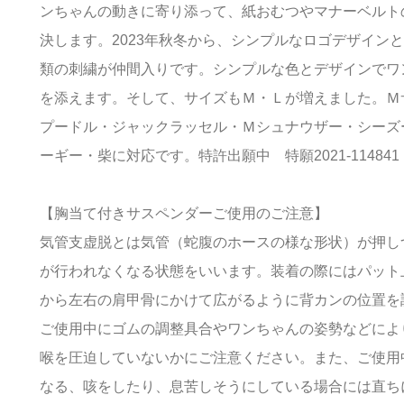
ンちゃんの動きに寄り添って、紙おむつやマナーベルト
決します。2023年秋冬から、シンプルなロゴデザイン
類の刺繍が仲間入りです。シンプルな色とデザインでワ
を添えます。そして、サイズもＭ・Ｌが増えました。Ｍ
プードル・ジャックラッセル・Ｍシュナウザー・シーズ
ーギー・柴に対応です。特許出願中 特願2021-114841
【胸当て付きサスペンダーご使用のご注意】
気管支虚脱とは気管（蛇腹のホースの様な形状）が押し
が行われなくなる状態をいいます。装着の際にはパット
から左右の肩甲骨にかけて広がるように背カンの位置を
ご使用中にゴムの調整具合やワンちゃんの姿勢などによ
喉を圧迫していないかにご注意ください。また、ご使用
なる、咳をしたり、息苦しそうにしている場合には直ち