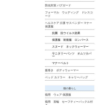
防虫対策 バグガード
フォーマル ウェディング ドレスコ
ード
ヘルスケア 介護 サスペンダー マナー
保護服
抗菌 抗ウイルス効果
保護服 術後服 ロンパース
スヌード ネックウォーマー
サニタリーパンツ オムツカバ
ー
マナーベルト
腹巻き ボディウォーマー
ベッド カドラー キャリーバッグ
猫の暮らし
猫用 ウェア 保護服
猫用 首輪 セーフティーバックル付