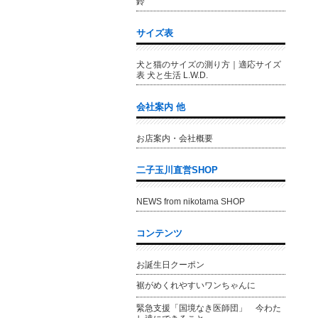
鈴
サイズ表
犬と猫のサイズの測り方｜適応サイズ
表 犬と生活 L.W.D.
会社案内 他
お店案内・会社概要
二子玉川直営SHOP
NEWS from nikotama SHOP
コンテンツ
お誕生日クーポン
裾がめくれやすいワンちゃんに
緊急支援「国境なき医師団」 今わた