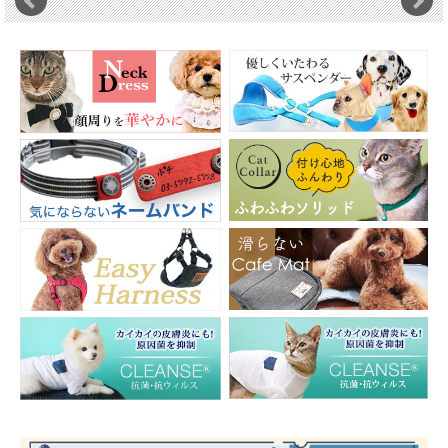
繋がれる事のない「自由」な猫ちゃんにとっての首輪の役割とは。
外歩きする子は「迷子防止」と「飼い猫ですというアピール」の為。
お家猫ちゃんの場合は「居場所のお知らせ」と「お洒落」の為。
そして今、どちらの猫ちゃんの飼い主さんも気になっているのが緊急時や災害時
に備えてＩＤを着ける物としての役割です。
必要性が増している首輪ですが、嫌がる猫ちゃんも多いようです。
神経質な猫ちゃんがなるだけ気にせずに済むように、シンプルな設計と素材の軽
さにこだわりました。
マットで鮮やかな色を7色ご用意、猫ちゃんの被毛色や目の色にはどの色がお似