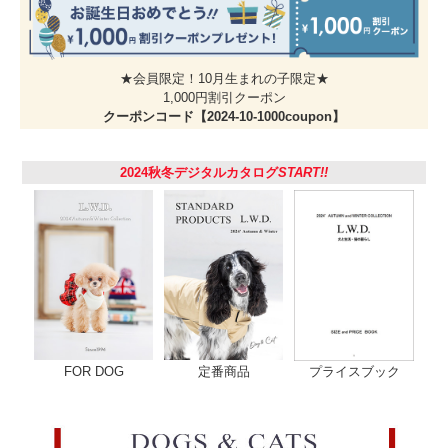
合いでしょうか？
キラリと光るラインストーンと滑らかな光沢の鈴が首元を飾り、猫ちゃんの可愛
さを一層ひきたててくれるアクセサリーの様な機能首輪です。
ご使用については下の「ご使用にあたって」を必ずお読みになってお使いくださ
い。
★会員限定！10月生まれの子限定★
1,000円割引クーポン
クーポンコード【2024-10-1000coupon】
2024秋冬デジタルカタログ
START!!
負荷がかかると外れる安全設計
ゴムテープなので伸縮性があります。ネコちゃんが高い所から飛び降りた際にも
しもどこかに引っかかってしまっても、首輪が伸びて外れ、脱出できる安全設計
FOR DOG
定番商品
プライスブック
の猫専用首輪です。
大切な家族のために迷子札を
迷子になった時、はぐれてしまった時、迷子札は家族のもとに帰るための大事な
道しるべ。別売りの『
猫の暮らしネームバンド
』はブラブラしない首輪に巻くタ