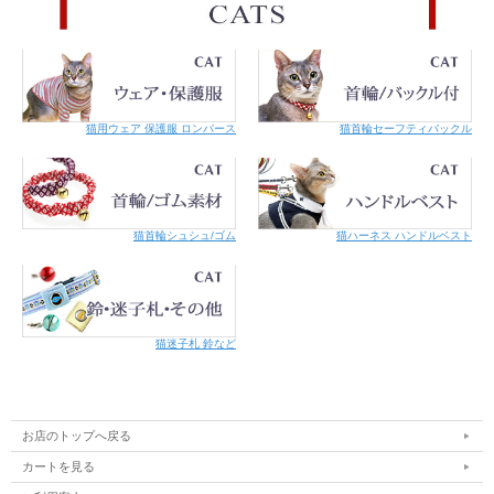
素 材
本体：ゴム
原産国
日本
ご注意
ご使用にあたって
下さい
・バックルが無い形なので頭から入れて装着してから必ずサイ
ズの微調整をお願いします。ゆるみがあると首輪のあたりを舐
めた際に、首輪が下あごにかかって猿ぐつわ状態になってしま
います。首にはいろいろな神経が集まっていて危険です。きつ
猫用ウェア 保護服 ロンパース
猫首輪セーフティバックル
すぎると苦しく、被毛や皮膚を傷める原因となります。
・着けた時に仔猫であれば大体指1～2本入る位、成猫であれ
ば指2本入る位が適正なサイズの目安です。成長する仔猫の場
合はこまめにサイズを調整してあげて下さい。
・長時間つけている時は定期的に緩んでいないか、きつくなっ
ていないかの点検をお願いします。
猫首輪シュシュ/ゴム
猫ハーネス ハンドルベスト
・首輪が気になり慣れない場合には鈴を外して様子をみてくだ
さい。
・リードをつけてのお散歩には使用しないでください。また、
繋留は危険なのでしないでください。
・ネコちゃんの毛質・毛の長さによって首輪や金具に毛が絡む
可能性があります。
猫迷子札 鈴など
・本製品は必ず外れることを保証するものではありません。状
況や体重によっては外れない場合もあります。
・首を足でカキカキすると、布素材のカラーは毛羽立ってきま
す。毛羽立ちがご心配な方は、革や合皮素材のものをお選びい
ただくことをおすすめします。
お店のトップへ戻る
・濡れたままでのご使用はお避け下さい。
カートを見る