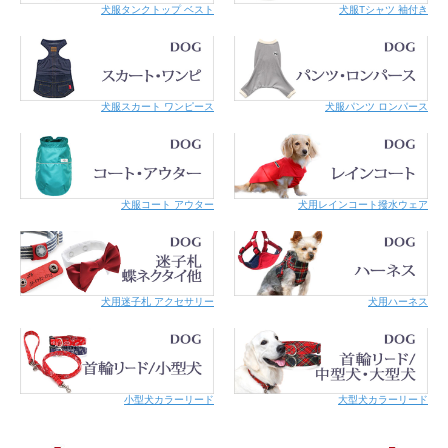
犬服タンクトップ ベスト
犬服Tシャツ 袖付き
グリーン
イエロー
犬服スカート ワンピース
犬服パンツ ロンパース
犬服コート アウター
犬用レインコート撥水ウェア
犬用迷子札 アクセサリー
犬用ハーネス
商品の
幅1.0cm/長さ20 ～ 28cm
仕上がり
サイズ
・商品の仕上がりサイズです。ネコちゃんの毛量やゆとり分も
ご考慮ください。
小型犬カラーリード
大型犬カラーリード
・商品によって多少のバラツキがあります。また正確なサイズ
を測るよう心掛けていますが、お手元にお届けする商品と表記
寸法の間に多少の誤差が生じる場合があります。