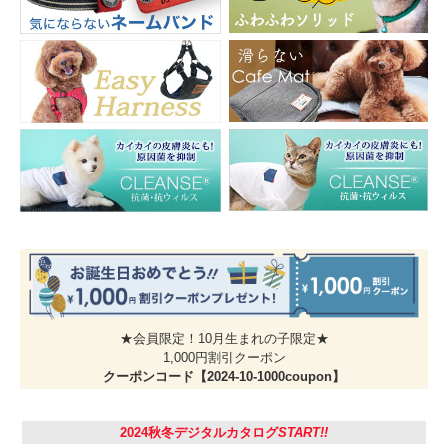
ワンコ好きにはたまらない♪
伸縮性のある生地で
かわいい総柄デザイン
着せやすいタンクトップ
さまざまな犬種のワンちゃんが散り
やわらかく伸縮性のある素材を使用
ばめられた遊び心いっぱいの総柄デ
しているため、ワンちゃんの体の動
ザイン。ナチュラルなカラーでどん
きに合わせてフィット。袖なしタン
な毛色のワンちゃんにもよく似合い
クトップ型で、お着替えもスムーズ
ます。
です。
★会員限定！10月生まれの子限定★
1,000円割引クーポン
クーポンコード【2024-10-1000coupon】
2024秋冬デジタルカタログ
START!!