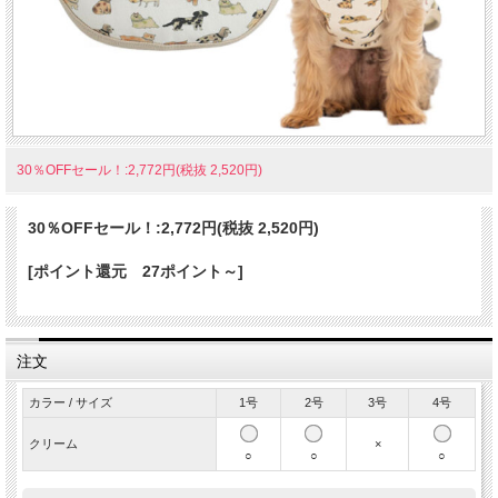
いろんなワンコが大集合！
毎日着たくなるやさしい着心地のタンクトップ
小さなワンちゃんたちがいっぱい散りばめられた、見ているだけで楽しくなる総
柄デザインのタンクトップ。ダックス、プードル、テリアなど、さまざまなワン
コが描かれた可愛いデザインは、お散歩やお出かけで思わず目を引く一枚です。
生地には 伸縮性のある素材を使用しているので、体にやさしくフィットしてワン
ちゃんも動きやすく快適。袖のないタンクトップタイプなので、お着替えが苦手
30％OFFセール！:2,772円(税抜 2,520円)
なワンちゃんにも着せやすく、デイリーウェアとしてもおすすめです。お部屋着
にも、お散歩コーデにもぴったりの 可愛さと着心地を兼ね備えたドッグウェアで
す。
30％OFFセール！:
2,772円(税抜 2,520円)
[ポイント還元 27ポイント～]
注文
カラー / サイズ
1号
2号
3号
4号
クリーム
×
○
○
○