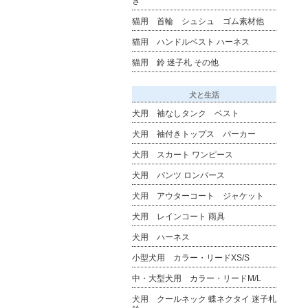
き
猫用 首輪 シュシュ ゴム素材他
猫用 ハンドルベスト ハーネス
猫用 鈴 迷子札 その他
犬と生活
犬用 袖なしタンク ベスト
犬用 袖付きトップス パーカー
犬用 スカート ワンピース
犬用 パンツ ロンパース
犬用 アウターコート ジャケット
犬用 レインコート 雨具
犬用 ハーネス
小型犬用 カラー・リードXS/S
中・大型犬用 カラー・リードM/L
犬用 クールネック 蝶ネクタイ 迷子札