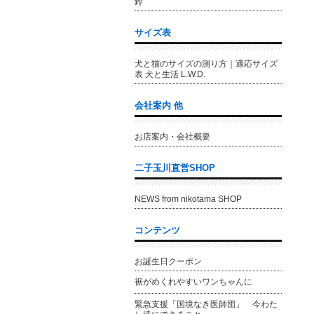
鈴
サイズ表
犬と猫のサイズの測り方｜適応サイズ
表 犬と生活 L.W.D.
会社案内 他
お店案内・会社概要
二子玉川直営SHOP
NEWS from nikotama SHOP
コンテンツ
お誕生日クーポン
裾がめくれやすいワンちゃんに
緊急支援「国境なき医師団」 今わた