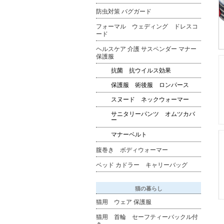
防虫対策 バグガード
フォーマル ウェディング ドレスコ
ード
ヘルスケア 介護 サスペンダー マナー
保護服
抗菌 抗ウイルス効果
保護服 術後服 ロンパース
スヌード ネックウォーマー
サニタリーパンツ オムツカバ
ー
マナーベルト
腹巻き ボディウォーマー
ベッド カドラー キャリーバッグ
猫の暮らし
猫用 ウェア 保護服
猫用 首輪 セーフティーバックル付