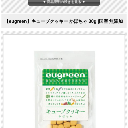
▼ 商品説明の続きを見る ▼
【eugreen】キューブクッキー かぼちゃ 30g |国産 無添加
【ｅｕｇｒｅｅｎ】 キューブクッキー（カボチャ） 30ｇ
かぼちゃの風味が生きたフレーバー
59種類の動物性・植物性の栄養素を含むユーグレナ（和名：ミドリムシ）を配合