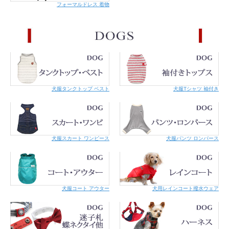
ドッグ
会」が推奨しています。さらに愛犬・愛猫との、より豊かで上質なライ
フォーマルドレス 着物
につい
フスタイルを創るためのウエア、グッズ、ケア用品なども用意。言葉を
て】
持たないパートナーとの、むくむくと温かい関係性を築くお手伝いをし
ています。
犬服タンクトップ ベスト
犬服Tシャツ 袖付き
犬服スカート ワンピース
犬服パンツ ロンパース
犬服コート アウター
犬用レインコート撥水ウェア