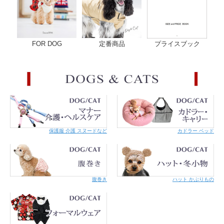
FOR DOG
定番商品
プライスブック
【原材
小麦粉、オリーブオイル、かぼちゃ、オリゴ糖、ユーグレナグラシリス
料】
【原産
・日本
国】
保護服 介護 スヌードなど
カドラー ベッド
【成分
粗たん白質2.4%以上、粗脂肪3.3%以上、粗繊維0.8%以下、粗灰分0.1%
値】
以下、水分15.0%以下
【カロ
457kcal/100ｇあたり
リー】
【注意
※開封後はなるべく早くご使用ください。
腹巻き
ハット かぶりもの
事項】
※直射日光および高温多湿な場所は避けてください。
愛犬にいつまでもおいしく食べてもらえて健康に過ごしてもらえるよ
う、59種類の栄養素が含まれた話題のユーグレナ（和名:ミドリムシ）を
【阪急
配合したオリジナルフードや、お惣菜・おやつを販売。動物たちの健康
ハロー
をサポートし、地域への貢献を目指して運営している獣医師団体「葉月