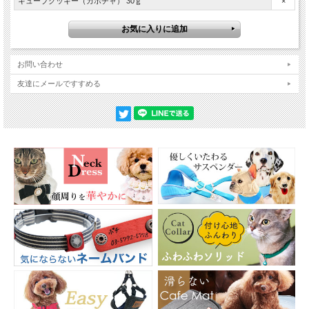
キューブクッキー（カボチャ） 30ｇ
×
適度な固さで無理なく食べられる
生地が層をなしたキューブ型のクッキーは、歯が少し当たるだけで簡単に食べら
お問い合わせ
れます。手で楽に割ることができるので、口の小さな子には細かく砕いて与えて
友達にメールですすめる
みてください。適度な噛みごたえもあり、早食いにならず、時間をかけて楽しん
でくれますよ。また、ユーグレナが入っており、おやつでありながら栄養面に配
慮できるのもうれしいですね。