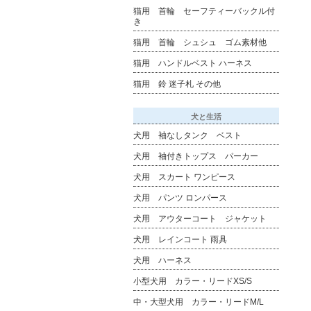
猫用 首輪 セーフティーバックル付
き
猫用 首輪 シュシュ ゴム素材他
猫用 ハンドルベスト ハーネス
猫用 鈴 迷子札 その他
犬と生活
犬用 袖なしタンク ベスト
犬用 袖付きトップス パーカー
犬用 スカート ワンピース
犬用 パンツ ロンパース
犬用 アウターコート ジャケット
犬用 レインコート 雨具
犬用 ハーネス
小型犬用 カラー・リードXS/S
中・大型犬用 カラー・リードM/L