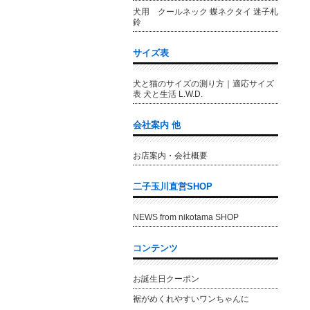
犬用 クールネック 蝶ネクタイ 迷子札
鈴
サイズ表
犬と猫のサイズの測り方｜適応サイズ
表 犬と生活 L.W.D.
会社案内 他
お店案内・会社概要
二子玉川直営SHOP
NEWS from nikotama SHOP
コンテンツ
お誕生日クーポン
裾がめくれやすいワンちゃんに