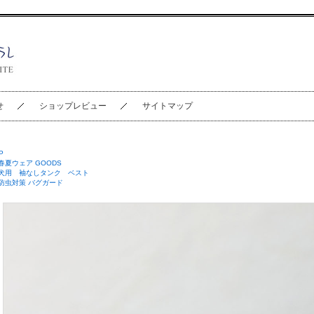
せ
ショップレビュー
サイトマップ
P
春夏ウェア GOODS
犬用 袖なしタンク ベスト
防虫対策 バグガード