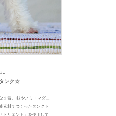
GL
タンク☆
な１着。 蚊やノミ・マダニ
能素材でつくったタンクト
『トリエント』を使用して