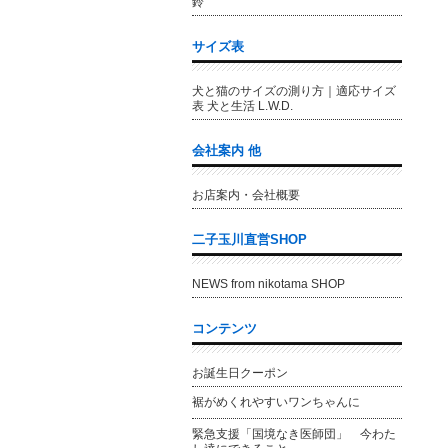
鈴
サイズ表
犬と猫のサイズの測り方｜適応サイズ
表 犬と生活 L.W.D.
会社案内 他
お店案内・会社概要
二子玉川直営SHOP
NEWS from nikotama SHOP
コンテンツ
お誕生日クーポン
裾がめくれやすいワンちゃんに
緊急支援「国境なき医師団」 今わた