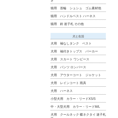
き
猫用 首輪 シュシュ ゴム素材他
猫用 ハンドルベスト ハーネス
猫用 鈴 迷子札 その他
犬と生活
犬用 袖なしタンク ベスト
犬用 袖付きトップス パーカー
犬用 スカート ワンピース
犬用 パンツ ロンパース
犬用 アウターコート ジャケット
犬用 レインコート 雨具
犬用 ハーネス
小型犬用 カラー・リードXS/S
中・大型犬用 カラー・リードM/L
犬用 クールネック 蝶ネクタイ 迷子札