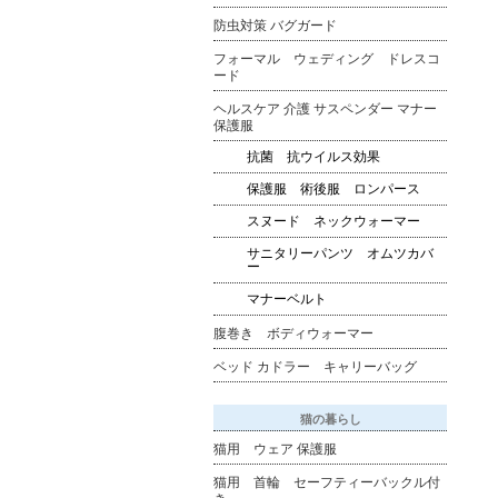
防虫対策 バグガード
フォーマル ウェディング ドレスコ
ード
ヘルスケア 介護 サスペンダー マナー
保護服
抗菌 抗ウイルス効果
保護服 術後服 ロンパース
スヌード ネックウォーマー
サニタリーパンツ オムツカバ
ー
マナーベルト
腹巻き ボディウォーマー
ベッド カドラー キャリーバッグ
猫の暮らし
猫用 ウェア 保護服
猫用 首輪 セーフティーバックル付