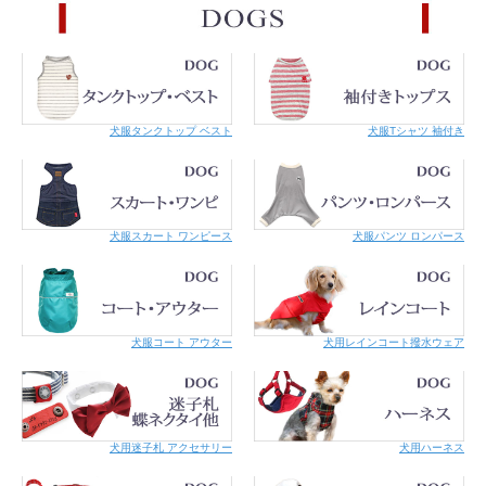
犬服タンクトップ ベスト
犬服Tシャツ 袖付き
犬服スカート ワンピース
犬服パンツ ロンパース
犬服コート アウター
犬用レインコート撥水ウェア
レッド
ブラック
＊カラーとリードは別売りとなります。
サイズ
適応体重kg
犬用迷子札 アクセサリー
犬用ハーネス
XS
〜3