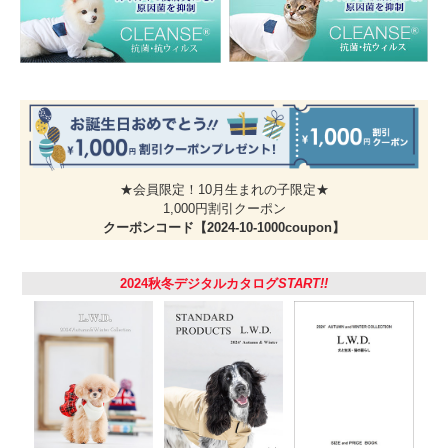
ち手です。
＊長時間の繋留にはご使用しないでください。また、繋いだその場を離れると
トラブルや事故の原因となりますので目の届く範囲でご使用ください。
★会員限定！10月生まれの子限定★
1,000円割引クーポン
クーポンコード【2024-10-1000coupon】
2024秋冬デジタルカタログ
START!!
肌に優しいコットン100％
柔らかな感触のコットン100％の生地を使いました。静電気や摩擦が起きにく
いので、飼い主さんの手にもワンちゃんの皮膚や被毛にも優しい素材です。
アレルギーなど皮膚の弱いワンちゃんには特におすすめです。
頼れるぞ！カンヌキ
カンヌキは縫製用語で Bar Tack Bar Tacking. 縫い目がほどけやすい箇所やポ
ケットなどの開き止まりを補強するための縫い方の事。普通の縫い方よりも強
度が強く、ほつれにくいのが特徴です。犬と生活の犬具は強度保持のために接
続部分はカンヌキです。