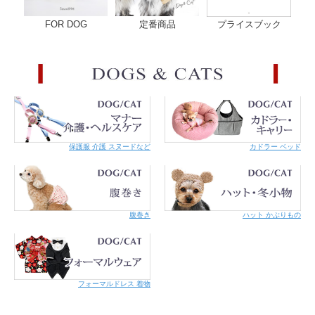
FOR DOG
定番商品
プライスブック
保護服 介護 スヌードなど
カドラー ベッド
繋ぎ止め＆ショートリード
“便利な持ち手”
持ち手部分がナスカンで開くカフェタイプのリードは、ちょっとした繋留も可
能です。ナスカンを首輪のＤカンに繋げると1/2の長さのショートリードに変
身！使い勝手の良さがポントです。
腹巻き
ハット かぶりもの
迷子にならないためのネームバンド
犬と生活の
ネームバンド
（別売り）は、首輪に巻き付けて止めるだけの簡単設
計の迷子札。下がるタイプだと噛んじゃうこにもオススメです。電話番号など
の大切な個人情報も外からは見えないので安心です。
フォーマルドレス 着物