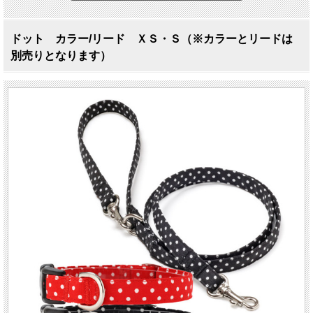
ドット カラー/リード ＸＳ・Ｓ（※カラーとリードは
別売りとなります）
一番ベーシックなドットです
ドット
カラー/リード XS〜Mサイズ
可愛い洋服にもカッコイイ洋服にも、どちらにもコーデしたい！そんなワガマ
マに必ず答えてくれるのがドット柄。
ガーリーファッションでいつも人気のドット柄は、水玉の大きさや色でイメー
ジがガラリと変わるのをご存知でしょうか？この小さな水玉はとてもエレガン
トで最もベーシックなドット。甘すぎず、ちょっぴり大人っぽい"ドット"をお
楽しみください。
＊カラーとリードは別売りとなります。