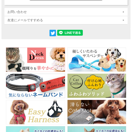
お問い合わせ
友達にメールですすめる
どんなワンちゃんにも良く似合い、シーズン感も強くないので1年を通してお
使いいただけるのが根強い人気の理由。サイズもＸＳ・Ｓ・Ｍと3サイズ取り
揃え、少し大き目のワンちゃんにも対応しています。
肌に優しい、柔らかな感触を「犬と生活」は大切に思います。だからコットン
100％生地を使用しました。あたりが柔らかく静電気や摩擦が起きにくいの
で、飼い主さんの手にもワンちゃんの皮膚や被毛にも優しい素材です。
もちろん、欠点もあります。コットンは水分を含みやすく、濡れると乾きにく
いため、雨の日のお散歩にはナイロンの犬具をお使いください。
お散歩の途中で、「ちょっとワンちゃんを繋ぎ止めたい。」そんな時に便利な
ナスカン付の持ち手。持ち手部分がナスカンで開くので繋留が可能です。ナス
カンを首輪のＤカンにつなげると1/2の長さのショートリードに変身！リード
を短くしておきたいシーンや車のシートなど太い物につなぎたい時に便利な持