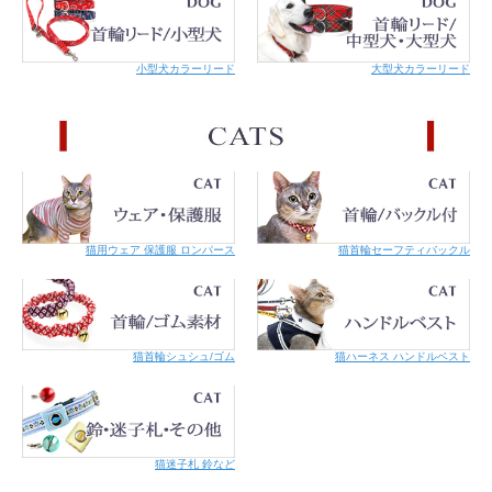
〜6
S
リードは〜12
M
〜12
小型犬カラーリード
大型犬カラーリード
カラー
幅cm
長さcm
XS
1
18 〜 25
S
1.5
23 〜 34
M
1.5
26 〜 42
猫用ウェア 保護服 ロンパース
猫首輪セーフティバックル
リード
幅cm
長さcm
XS
1
120
猫首輪シュシュ/ゴム
猫ハーネス ハンドルベスト
S
1.5
120
★首輪MサイズにはリードSサイズをお使いください。外
部機関で強度検査をしています。
猫迷子札 鈴など
商品によって多少の誤差があります。また正確なサイズを
測るよう心掛けていますが、お手元にお届けする商品と表