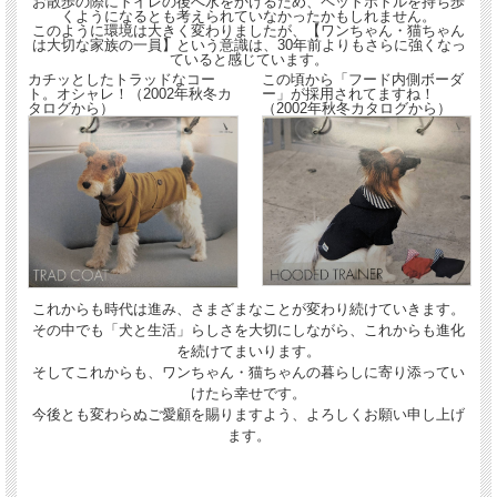
お散歩の際にトイレの後へ水をかけるため、ペットボトルを持ち歩
くようになるとも考えられていなかったかもしれません。
このように環境は大きく変わりましたが、【ワンちゃん・猫ちゃん
は大切な家族の一員】という意識は、30年前よりもさらに強くなっ
ていると感じています。
カチッとしたトラッドなコー
この頃から「フード内側ボーダ
ト。オシャレ！（2002年秋冬カ
ー」が採用されてますね！
タログから）
（2002年秋冬カタログから）
これからも時代は進み、さまざまなことが変わり続けていきます。
その中でも「犬と生活」らしさを大切にしながら、これからも進化
を続けてまいります。
そしてこれからも、ワンちゃん・猫ちゃんの暮らしに寄り添ってい
けたら幸せです。
今後とも変わらぬご愛顧を賜りますよう、よろしくお願い申し上げ
ます。